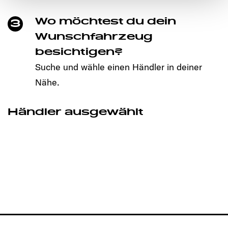
den störungsfreien Betrieb der Webseite und die
Wo möchtest du dein
Ermöglichung der Seitennavigation erforderlich sind.
3
Wunschfahrzeug
besichtigen?
Suche und wähle einen Händler in deiner
Nähe.
Händler ausgewählt