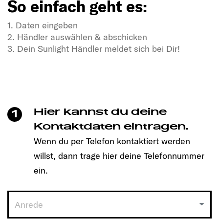
So einfach geht es:
1. Daten eingeben
2. Händler auswählen & abschicken
3. Dein Sunlight Händler meldet sich bei Dir!
In Dir steckt Freiheitsdrang & Abenteuerlust?
In unseren SUNLIGHT-Gefährten auch!
Mit einem Klick unkompliziert einen Termin
vereinbaren und Dein passendes Modell entdecken!
Hier kannst du deine
1
So einfach geht es:
Kontaktdaten eintragen.
Wenn du per Telefon kontaktiert werden
1. Daten eingeben
willst, dann trage hier deine Telefonnummer
2. Händler auswählen & abschicken
3. Dein Sunlight Händler meldet sich bei Dir!
ein.
Anrede