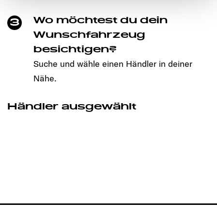
den störungsfreien Betrieb der Webseite und die
Wo möchtest du dein
Ermöglichung der Seitennavigation erforderlich sind.
3
Wunschfahrzeug
besichtigen?
Suche und wähle einen Händler in deiner
Nähe.
Händler ausgewählt