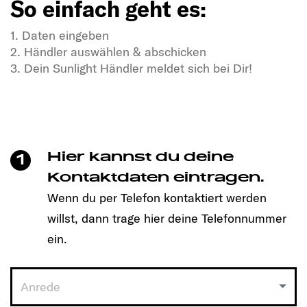
So einfach geht es:
1. Daten eingeben
2. Händler auswählen & abschicken
3. Dein Sunlight Händler meldet sich bei Dir!
In Dir steckt Freiheitsdrang & Abenteuerlust?
In unseren SUNLIGHT-Gefährten auch!
Mit einem Klick unkompliziert einen Termin
vereinbaren und Dein passendes Modell entdecken!
Hier kannst du deine
1
So einfach geht es:
Kontaktdaten eintragen.
Wenn du per Telefon kontaktiert werden
1. Daten eingeben
willst, dann trage hier deine Telefonnummer
2. Händler auswählen & abschicken
3. Dein Sunlight Händler meldet sich bei Dir!
ein.
Anrede