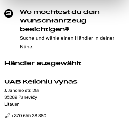
notwendigen Cookies auf der Webseite gesetzt, die für
Wo möchtest du dein
3
den störungsfreien Betrieb der Webseite und die
Ermöglichung der Seitennavigation erforderlich sind.
Wunschfahrzeug
besichtigen?
Suche und wähle einen Händler in deiner
Nähe.
Händler ausgewählt
UAB Kelioniu vynas
J. Janonio str. 28i
35289 Panevėžy
Litauen
+370 655 38 880