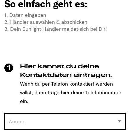
So einfach geht es:
1. Daten eingeben
2. Händler auswählen & abschicken
3. Dein Sunlight Händler meldet sich bei Dir!
In Dir steckt Freiheitsdrang & Abenteuerlust?
In unseren SUNLIGHT-Gefährten auch!
Mit einem Klick unkompliziert einen Termin
vereinbaren und Dein passendes Modell entdecken!
Hier kannst du deine
1
So einfach geht es:
Kontaktdaten eintragen.
Wenn du per Telefon kontaktiert werden
1. Daten eingeben
willst, dann trage hier deine Telefonnummer
2. Händler auswählen & abschicken
3. Dein Sunlight Händler meldet sich bei Dir!
ein.
Anrede