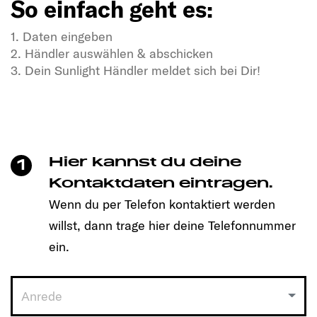
So einfach geht es:
1. Daten eingeben
2. Händler auswählen & abschicken
3. Dein Sunlight Händler meldet sich bei Dir!
In Dir steckt Freiheitsdrang & Abenteuerlust?
In unseren SUNLIGHT-Gefährten auch!
Mit einem Klick unkompliziert einen Termin
vereinbaren und Dein passendes Modell entdecken!
Hier kannst du deine
1
So einfach geht es:
Kontaktdaten eintragen.
Wenn du per Telefon kontaktiert werden
1. Daten eingeben
willst, dann trage hier deine Telefonnummer
2. Händler auswählen & abschicken
3. Dein Sunlight Händler meldet sich bei Dir!
ein.
Anrede