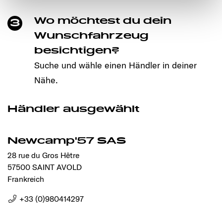
notwendigen Cookies auf der Webseite gesetzt, die für
Wo möchtest du dein
3
den störungsfreien Betrieb der Webseite und die
Ermöglichung der Seitennavigation erforderlich sind.
Wunschfahrzeug
besichtigen?
Suche und wähle einen Händler in deiner
Nähe.
Händler ausgewählt
Newcamp'57 SAS
28 rue du Gros Hêtre
57500 SAINT AVOLD
Frankreich
+33 (0)980414297