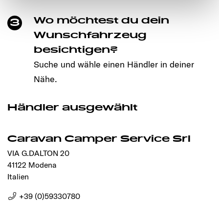
notwendigen Cookies auf der Webseite gesetzt, die für
Wo möchtest du dein
3
den störungsfreien Betrieb der Webseite und die
Ermöglichung der Seitennavigation erforderlich sind.
Wunschfahrzeug
besichtigen?
Suche und wähle einen Händler in deiner
Nähe.
Händler ausgewählt
Caravan Camper Service Srl
VIA G.DALTON 20
41122 Modena
Italien
+39 (0)59330780