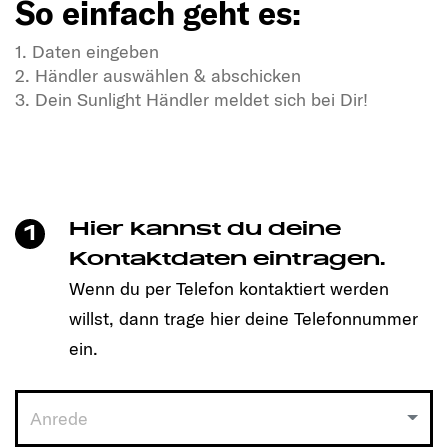
So einfach geht es:
1. Daten eingeben
2. Händler auswählen & abschicken
3. Dein Sunlight Händler meldet sich bei Dir!
In Dir steckt Freiheitsdrang & Abenteuerlust?
In unseren SUNLIGHT-Gefährten auch!
Mit einem Klick unkompliziert einen Termin
vereinbaren und Dein passendes Modell entdecken!
Hier kannst du deine
1
So einfach geht es:
Kontaktdaten eintragen.
Wenn du per Telefon kontaktiert werden
1. Daten eingeben
willst, dann trage hier deine Telefonnummer
2. Händler auswählen & abschicken
3. Dein Sunlight Händler meldet sich bei Dir!
ein.
Anrede