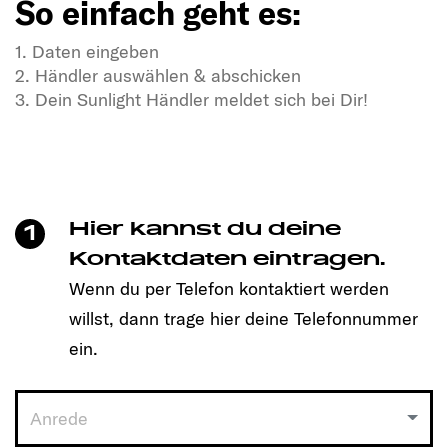
So einfach geht es:
1. Daten eingeben
2. Händler auswählen & abschicken
3. Dein Sunlight Händler meldet sich bei Dir!
In Dir steckt Freiheitsdrang & Abenteuerlust?
In unseren SUNLIGHT-Gefährten auch!
Mit einem Klick unkompliziert einen Termin
vereinbaren und Dein passendes Modell entdecken!
Hier kannst du deine
1
So einfach geht es:
Kontaktdaten eintragen.
Wenn du per Telefon kontaktiert werden
1. Daten eingeben
willst, dann trage hier deine Telefonnummer
2. Händler auswählen & abschicken
3. Dein Sunlight Händler meldet sich bei Dir!
ein.
Anrede