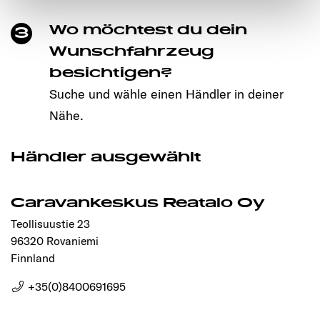
notwendigen Cookies auf der Webseite gesetzt, die für
Wo möchtest du dein
3
den störungsfreien Betrieb der Webseite und die
Ermöglichung der Seitennavigation erforderlich sind.
Wunschfahrzeug
besichtigen?
Suche und wähle einen Händler in deiner
Nähe.
Händler ausgewählt
Caravankeskus Reatalo Oy
Teollisuustie 23
96320 Rovaniemi
Finnland
+35(0)8400691695