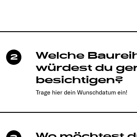
Welche Baurei
2
würdest du ge
besichtigen?
Trage hier dein Wunschdatum ein!
Wo möchtest d