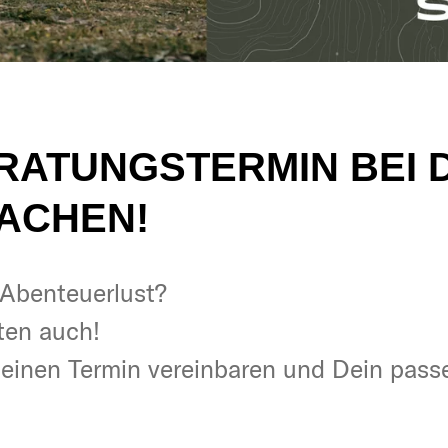
ERATUNGSTERMIN BEI 
ACHEN!
& Abenteuerlust?
& Abenteuerlust?
ten auch!
ten auch!
t einen Termin vereinbaren und Dein pas
t einen Termin vereinbaren und Dein pas