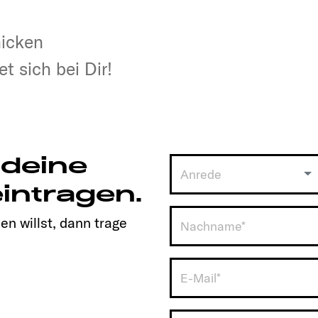
hicken
hicken
t sich bei Dir!
t sich bei Dir!
 deine
Anrede
intragen.
en willst, dann trage