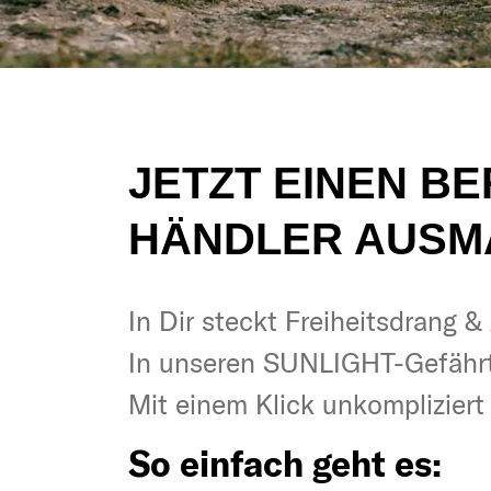
JETZT EINEN B
HÄNDLER AUSM
In Dir steckt Freiheitsdrang 
In Dir steckt Freiheitsdrang 
In unseren SUNLIGHT-Gefähr
In unseren SUNLIGHT-Gefähr
Mit einem Klick unkomplizier
Mit einem Klick unkomplizier
So einfach geht es:
So einfach geht es: