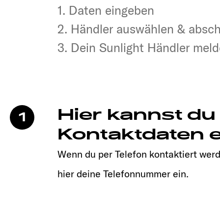
1. Daten eingeben
1. Daten eingeben
2. Händler auswählen & absc
2. Händler auswählen & absc
3. Dein Sunlight Händler melde
3. Dein Sunlight Händler melde
Hier kannst du
1
Kontaktdaten e
Wenn du per Telefon kontaktiert werd
hier deine Telefonnummer ein.