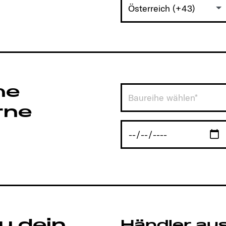
Österreich (+43)
he
Baureihe wählen*
rne
u dein
Händler au