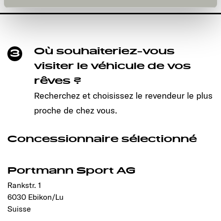
und kann jederzeit über die Einstellungen widerrufen
werden. Klicken Sie auf Ablehnen, werden nur die
notwendigen Cookies auf der Webseite gesetzt, die für
den störungsfreien Betrieb der Webseite und die
Ermöglichung der Seitennavigation erforderlich sind.
Où souhaiteriez-vous
3
visiter le véhicule de vos
rêves ?
Recherchez et choisissez le revendeur le plus
proche de chez vous.
Concessionnaire sélectionné
Portmann Sport AG
Rankstr. 1
6030 Ebikon/Lu
Suisse