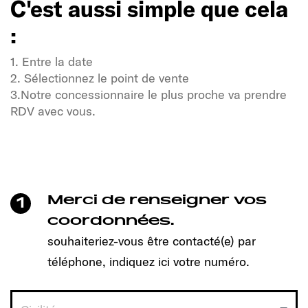
C'est aussi simple que cela
:
1. Entre la date
2. Sélectionnez le point de vente
3.Notre concessionnaire le plus proche va prendre
RDV avec vous.
Soif de liberté et d'aventure ?
Notre communauté Sunlight également !
Un clic suffit pour prendre rendez-vous et découvrir
le modèle qui vous convient !
Merci de renseigner vos
1
C'est aussi simple que cela
coordonnées.
:
souhaiteriez-vous être contacté(e) par
téléphone, indiquez ici votre numéro.
1. Entre la date
2. Sélectionnez le point de vente
3.Notre concessionnaire le plus proche va prendre