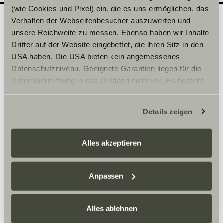
(wie Cookies und Pixel) ein, die es uns ermöglichen, das
Verhalten der Webseitenbesucher auszuwerten und
unsere Reichweite zu messen. Ebenso haben wir Inhalte
Quel modèle souhaiteriez-
2
Dritter auf der Website eingebettet, die ihren Sitz in den
vous découvrir en
USA haben. Die USA bieten kein angemessenes
Datenschutzniveau. Geeignete Garantien liegen für die
concession ?
Datenübermittlung in das Drittland nicht vor. Es besteht
Inscrivez ici la date de votre choix.
ein erhöhtes Risiko für Betroffene, da diesen
möglicherweise keine Rechtsbehelfsmöglichkeiten
Details zeigen
zustehen. Eingesetzte Dienstleister können Daten für
Sélectionner une série*
eigene Zwecke verarbeiten und mit anderen Daten
zusammenführen. Weitere Informationen finden Sie hier:
Alles akzeptieren
Datenschutzerklärung
/
Datenschutzerklärung
Sunlight Business
. Akzeptieren Sie oder wählen Sie
einzelne Cookies/Dienste in den Einstellungen aus,
Anpassen
erteilen Sie uns Ihre Einwilligung zur Verarbeitung Ihrer
Heure
Daten zu den genannten Zwecken. Die Einwilligung ist
Alles ablehnen
freiwillig, für den Besuch der Website nicht erforderlich