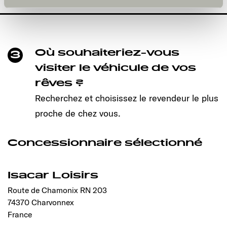
und kann jederzeit über die Einstellungen widerrufen
werden. Klicken Sie auf Ablehnen, werden nur die
notwendigen Cookies auf der Webseite gesetzt, die für
den störungsfreien Betrieb der Webseite und die
Ermöglichung der Seitennavigation erforderlich sind.
Où souhaiteriez-vous
3
visiter le véhicule de vos
rêves ?
Recherchez et choisissez le revendeur le plus
proche de chez vous.
Concessionnaire sélectionné
Isacar Loisirs
Route de Chamonix RN 203
74370 Charvonnex
France