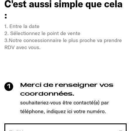
C'est aussi simple que cela
:
1. Entre la date
2. Sélectionnez le point de vente
3.Notre concessionnaire le plus proche va prendre
RDV avec vous.
Soif de liberté et d'aventure ?
Notre communauté Sunlight également !
Un clic suffit pour prendre rendez-vous et découvrir
le modèle qui vous convient !
Merci de renseigner vos
1
C'est aussi simple que cela
coordonnées.
:
souhaiteriez-vous être contacté(e) par
téléphone, indiquez ici votre numéro.
1. Entre la date
2. Sélectionnez le point de vente
3.Notre concessionnaire le plus proche va prendre