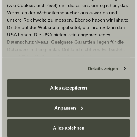
(wie Cookies und Pixel) ein, die es uns ermöglichen, das
Verhalten der Webseitenbesucher auszuwerten und
unsere Reichweite zu messen. Ebenso haben wir Inhalte
Quel modèle souhaiteriez-
2
Dritter auf der Website eingebettet, die ihren Sitz in den
vous découvrir en
USA haben. Die USA bieten kein angemessenes
Datenschutzniveau. Geeignete Garantien liegen für die
concession ?
Datenübermittlung in das Drittland nicht vor. Es besteht
Inscrivez ici la date de votre choix.
ein erhöhtes Risiko für Betroffene, da diesen
möglicherweise keine Rechtsbehelfsmöglichkeiten
Details zeigen
zustehen. Eingesetzte Dienstleister können Daten für
Sélectionner une série*
eigene Zwecke verarbeiten und mit anderen Daten
zusammenführen. Weitere Informationen finden Sie hier:
Alles akzeptieren
Datenschutzerklärung
/
Datenschutzerklärung
Sunlight Business
. Akzeptieren Sie oder wählen Sie
einzelne Cookies/Dienste in den Einstellungen aus,
Anpassen
erteilen Sie uns Ihre Einwilligung zur Verarbeitung Ihrer
Heure
Daten zu den genannten Zwecken. Die Einwilligung ist
Alles ablehnen
freiwillig, für den Besuch der Website nicht erforderlich