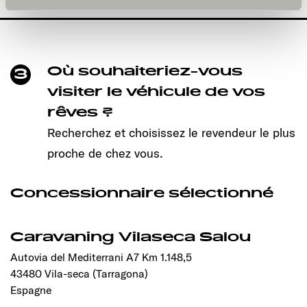
und kann jederzeit über die Einstellungen widerrufen
werden. Klicken Sie auf Ablehnen, werden nur die
notwendigen Cookies auf der Webseite gesetzt, die für
den störungsfreien Betrieb der Webseite und die
Ermöglichung der Seitennavigation erforderlich sind.
Où souhaiteriez-vous
3
visiter le véhicule de vos
rêves ?
Recherchez et choisissez le revendeur le plus
proche de chez vous.
Concessionnaire sélectionné
Caravaning Vilaseca Salou
Autovia del Mediterrani A7 Km 1.148,5
43480 Vila-seca (Tarragona)
Espagne