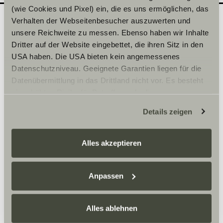
(wie Cookies und Pixel) ein, die es uns ermöglichen, das
Verhalten der Webseitenbesucher auszuwerten und
unsere Reichweite zu messen. Ebenso haben wir Inhalte
Quel modèle souhaiteriez-
2
Dritter auf der Website eingebettet, die ihren Sitz in den
vous découvrir en
USA haben. Die USA bieten kein angemessenes
Datenschutzniveau. Geeignete Garantien liegen für die
concession ?
Datenübermittlung in das Drittland nicht vor. Es besteht
Inscrivez ici la date de votre choix.
ein erhöhtes Risiko für Betroffene, da diesen
möglicherweise keine Rechtsbehelfsmöglichkeiten
Details zeigen
zustehen. Eingesetzte Dienstleister können Daten für
Sélectionner une série*
eigene Zwecke verarbeiten und mit anderen Daten
zusammenführen. Weitere Informationen finden Sie hier:
Alles akzeptieren
Datenschutzerklärung
/
Datenschutzerklärung
Sunlight Business
. Akzeptieren Sie oder wählen Sie
einzelne Cookies/Dienste in den Einstellungen aus,
Anpassen
erteilen Sie uns Ihre Einwilligung zur Verarbeitung Ihrer
Heure
Daten zu den genannten Zwecken. Die Einwilligung ist
Alles ablehnen
freiwillig, für den Besuch der Website nicht erforderlich