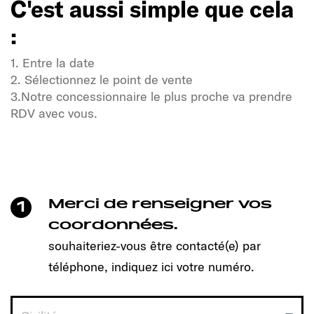
C'est aussi simple que cela
:
1. Entre la date
2. Sélectionnez le point de vente
3.Notre concessionnaire le plus proche va prendre
RDV avec vous.
Soif de liberté et d'aventure ?
Notre communauté Sunlight également !
Un clic suffit pour prendre rendez-vous et découvrir
le modèle qui vous convient !
Merci de renseigner vos
1
C'est aussi simple que cela
coordonnées.
:
souhaiteriez-vous être contacté(e) par
téléphone, indiquez ici votre numéro.
1. Entre la date
2. Sélectionnez le point de vente
3.Notre concessionnaire le plus proche va prendre