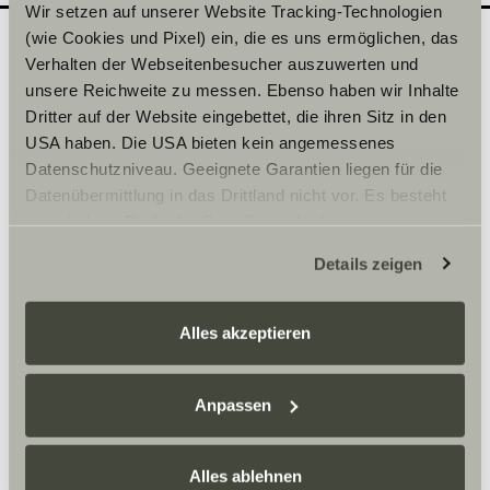
Wir setzen auf unserer Website Tracking-Technologien
(wie Cookies und Pixel) ein, die es uns ermöglichen, das
Verhalten der Webseitenbesucher auszuwerten und
Quel modèle souhaiteriez-
unsere Reichweite zu messen. Ebenso haben wir Inhalte
2
Dritter auf der Website eingebettet, die ihren Sitz in den
vous découvrir en
USA haben. Die USA bieten kein angemessenes
concession ?
Datenschutzniveau. Geeignete Garantien liegen für die
Inscrivez ici la date de votre choix.
Datenübermittlung in das Drittland nicht vor. Es besteht
ein erhöhtes Risiko für Betroffene, da diesen
möglicherweise keine Rechtsbehelfsmöglichkeiten
Sélectionner une série*
Details zeigen
zustehen. Eingesetzte Dienstleister können Daten für
eigene Zwecke verarbeiten und mit anderen Daten
zusammenführen. Weitere Informationen finden Sie hier:
Alles akzeptieren
Datenschutzerklärung
/
Datenschutzerklärung
Sunlight Business
. Akzeptieren Sie oder wählen Sie
einzelne Cookies/Dienste in den Einstellungen aus,
Anpassen
Heure
erteilen Sie uns Ihre Einwilligung zur Verarbeitung Ihrer
Daten zu den genannten Zwecken. Die Einwilligung ist
Alles ablehnen
freiwillig, für den Besuch der Website nicht erforderlich