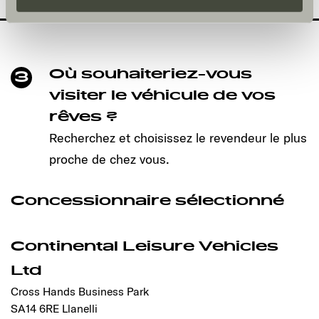
und kann jederzeit über die Einstellungen widerrufen
werden. Klicken Sie auf Ablehnen, werden nur die
notwendigen Cookies auf der Webseite gesetzt, die für
den störungsfreien Betrieb der Webseite und die
Où souhaiteriez-vous
3
Ermöglichung der Seitennavigation erforderlich sind.
visiter le véhicule de vos
rêves ?
Recherchez et choisissez le revendeur le plus
proche de chez vous.
Concessionnaire sélectionné
Continental Leisure Vehicles
Ltd
Cross Hands Business Park
SA14 6RE Llanelli