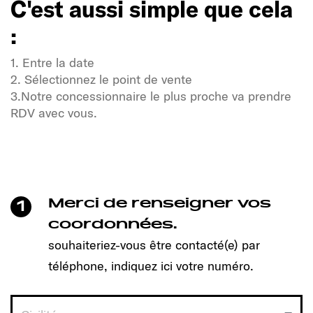
C'est aussi simple que cela
:
1. Entre la date
2. Sélectionnez le point de vente
3.Notre concessionnaire le plus proche va prendre
RDV avec vous.
Soif de liberté et d'aventure ?
Notre communauté Sunlight également !
Un clic suffit pour prendre rendez-vous et découvrir
le modèle qui vous convient !
Merci de renseigner vos
1
C'est aussi simple que cela
coordonnées.
:
souhaiteriez-vous être contacté(e) par
téléphone, indiquez ici votre numéro.
1. Entre la date
2. Sélectionnez le point de vente
3.Notre concessionnaire le plus proche va prendre