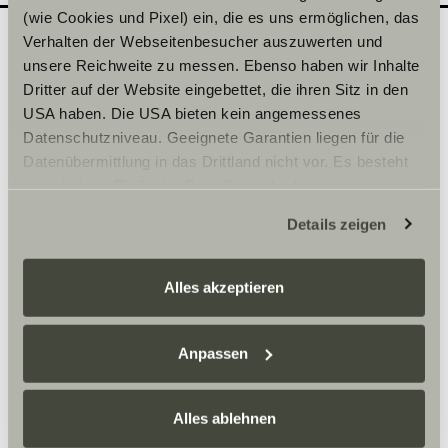
(wie Cookies und Pixel) ein, die es uns ermöglichen, das
Verhalten der Webseitenbesucher auszuwerten und
unsere Reichweite zu messen. Ebenso haben wir Inhalte
Quel modèle souhaiteriez-
2
Dritter auf der Website eingebettet, die ihren Sitz in den
vous découvrir en
USA haben. Die USA bieten kein angemessenes
Datenschutzniveau. Geeignete Garantien liegen für die
concession ?
Datenübermittlung in das Drittland nicht vor. Es besteht
Inscrivez ici la date de votre choix.
ein erhöhtes Risiko für Betroffene, da diesen
möglicherweise keine Rechtsbehelfsmöglichkeiten
Details zeigen
zustehen. Eingesetzte Dienstleister können Daten für
Sélectionner une série*
eigene Zwecke verarbeiten und mit anderen Daten
zusammenführen. Weitere Informationen finden Sie hier:
Alles akzeptieren
Datenschutzerklärung
/
Datenschutzerklärung
Sunlight Business
. Akzeptieren Sie oder wählen Sie
einzelne Cookies/Dienste in den Einstellungen aus,
Anpassen
erteilen Sie uns Ihre Einwilligung zur Verarbeitung Ihrer
Heure
Daten zu den genannten Zwecken. Die Einwilligung ist
Alles ablehnen
freiwillig, für den Besuch der Website nicht erforderlich