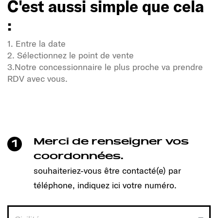
C'est aussi simple que cela
:
1. Entre la date
2. Sélectionnez le point de vente
3.Notre concessionnaire le plus proche va prendre
RDV avec vous.
Soif de liberté et d'aventure ?
Notre communauté Sunlight également !
Un clic suffit pour prendre rendez-vous et découvrir
le modèle qui vous convient !
Merci de renseigner vos
1
C'est aussi simple que cela
coordonnées.
:
souhaiteriez-vous être contacté(e) par
téléphone, indiquez ici votre numéro.
1. Entre la date
2. Sélectionnez le point de vente
3.Notre concessionnaire le plus proche va prendre