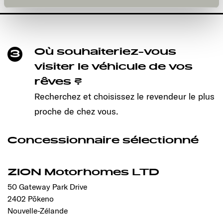
und kann jederzeit über die Einstellungen widerrufen
werden. Klicken Sie auf Ablehnen, werden nur die
notwendigen Cookies auf der Webseite gesetzt, die für
den störungsfreien Betrieb der Webseite und die
Ermöglichung der Seitennavigation erforderlich sind.
Où souhaiteriez-vous
3
visiter le véhicule de vos
rêves ?
Recherchez et choisissez le revendeur le plus
proche de chez vous.
Concessionnaire sélectionné
ZION Motorhomes LTD
50 Gateway Park Drive
2402 Pōkeno
Nouvelle-Zélande