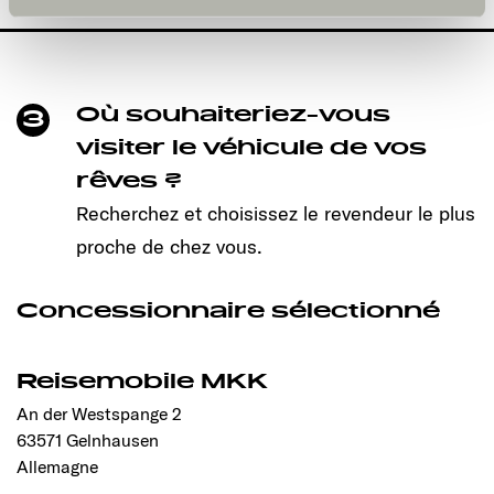
und kann jederzeit über die Einstellungen widerrufen
werden. Klicken Sie auf Ablehnen, werden nur die
notwendigen Cookies auf der Webseite gesetzt, die für
den störungsfreien Betrieb der Webseite und die
Ermöglichung der Seitennavigation erforderlich sind.
Où souhaiteriez-vous
3
visiter le véhicule de vos
rêves ?
Recherchez et choisissez le revendeur le plus
proche de chez vous.
Concessionnaire sélectionné
Reisemobile MKK
An der Westspange 2
63571 Gelnhausen
Allemagne