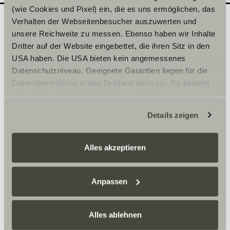
(wie Cookies und Pixel) ein, die es uns ermöglichen, das
Verhalten der Webseitenbesucher auszuwerten und
unsere Reichweite zu messen. Ebenso haben wir Inhalte
Quel modèle souhaiteriez-
2
Dritter auf der Website eingebettet, die ihren Sitz in den
vous découvrir en
USA haben. Die USA bieten kein angemessenes
Datenschutzniveau. Geeignete Garantien liegen für die
concession ?
Datenübermittlung in das Drittland nicht vor. Es besteht
Inscrivez ici la date de votre choix.
ein erhöhtes Risiko für Betroffene, da diesen
möglicherweise keine Rechtsbehelfsmöglichkeiten
Details zeigen
zustehen. Eingesetzte Dienstleister können Daten für
Sélectionner une série*
eigene Zwecke verarbeiten und mit anderen Daten
zusammenführen. Weitere Informationen finden Sie hier:
Alles akzeptieren
Datenschutzerklärung
/
Datenschutzerklärung
Sunlight Business
. Akzeptieren Sie oder wählen Sie
einzelne Cookies/Dienste in den Einstellungen aus,
Anpassen
erteilen Sie uns Ihre Einwilligung zur Verarbeitung Ihrer
Heure
Daten zu den genannten Zwecken. Die Einwilligung ist
Alles ablehnen
freiwillig, für den Besuch der Website nicht erforderlich