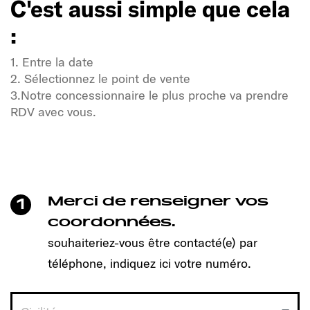
C'est aussi simple que cela
:
1. Entre la date
2. Sélectionnez le point de vente
3.Notre concessionnaire le plus proche va prendre
RDV avec vous.
Soif de liberté et d'aventure ?
Notre communauté Sunlight également !
Un clic suffit pour prendre rendez-vous et découvrir
le modèle qui vous convient !
Merci de renseigner vos
1
C'est aussi simple que cela
coordonnées.
:
souhaiteriez-vous être contacté(e) par
téléphone, indiquez ici votre numéro.
1. Entre la date
2. Sélectionnez le point de vente
3.Notre concessionnaire le plus proche va prendre