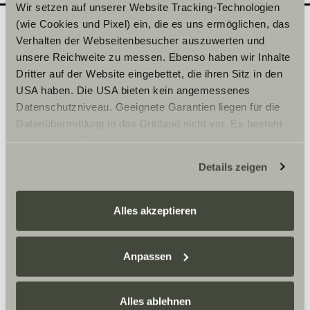
Wir setzen auf unserer Website Tracking-Technologien
(wie Cookies und Pixel) ein, die es uns ermöglichen, das
Verhalten der Webseitenbesucher auszuwerten und
Quel modèle souhaiteriez-
unsere Reichweite zu messen. Ebenso haben wir Inhalte
2
Dritter auf der Website eingebettet, die ihren Sitz in den
vous découvrir en
USA haben. Die USA bieten kein angemessenes
concession ?
Datenschutzniveau. Geeignete Garantien liegen für die
Inscrivez ici la date de votre choix.
Datenübermittlung in das Drittland nicht vor. Es besteht
ein erhöhtes Risiko für Betroffene, da diesen
möglicherweise keine Rechtsbehelfsmöglichkeiten
Sélectionner une série*
Details zeigen
zustehen. Eingesetzte Dienstleister können Daten für
eigene Zwecke verarbeiten und mit anderen Daten
zusammenführen. Weitere Informationen finden Sie hier:
Alles akzeptieren
Datenschutzerklärung
/
Datenschutzerklärung
Sunlight Business
. Akzeptieren Sie oder wählen Sie
einzelne Cookies/Dienste in den Einstellungen aus,
Anpassen
Heure
erteilen Sie uns Ihre Einwilligung zur Verarbeitung Ihrer
Daten zu den genannten Zwecken. Die Einwilligung ist
Alles ablehnen
freiwillig, für den Besuch der Website nicht erforderlich