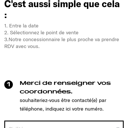
C'est aussi simple que cela
:
1. Entre la date
2. Sélectionnez le point de vente
3.Notre concessionnaire le plus proche va prendre
RDV avec vous.
Soif de liberté et d'aventure ?
Notre communauté Sunlight également !
Un clic suffit pour prendre rendez-vous et découvrir
le modèle qui vous convient !
Merci de renseigner vos
1
C'est aussi simple que cela
coordonnées.
:
souhaiteriez-vous être contacté(e) par
téléphone, indiquez ici votre numéro.
1. Entre la date
2. Sélectionnez le point de vente
3.Notre concessionnaire le plus proche va prendre