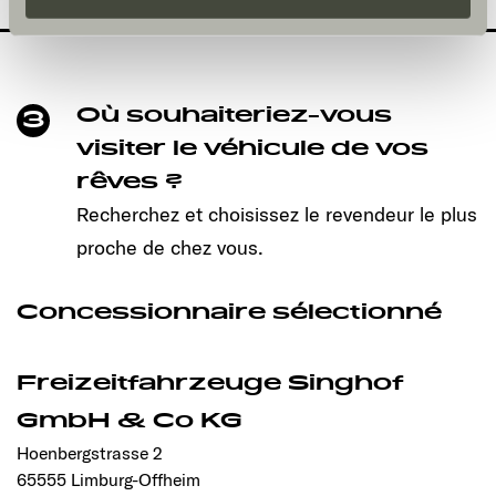
und kann jederzeit über die Einstellungen widerrufen
werden. Klicken Sie auf Ablehnen, werden nur die
notwendigen Cookies auf der Webseite gesetzt, die für
den störungsfreien Betrieb der Webseite und die
Où souhaiteriez-vous
3
Ermöglichung der Seitennavigation erforderlich sind.
visiter le véhicule de vos
rêves ?
Recherchez et choisissez le revendeur le plus
proche de chez vous.
Concessionnaire sélectionné
Freizeitfahrzeuge Singhof
GmbH & Co KG
Hoenbergstrasse 2
65555 Limburg-Offheim