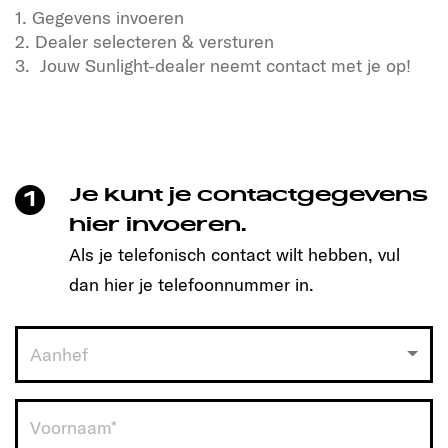
1. Gegevens invoeren
2. Dealer selecteren & versturen
3. Jouw Sunlight-dealer neemt contact met je op!
Heb je zin in vrijheid en avontuur?
Ook in onze SUNLIGHT reisgenoten!
Klik om een afspraak te maken en ontdek het
model dat bij je past!
Je kunt je contactgegevens
1
Zo simpel is het:
hier invoeren.
Als je telefonisch contact wilt hebben, vul
1. Gegevens invoeren
dan hier je telefoonnummer in.
2. Dealer selecteren & versturen
3. Jouw Sunlight-dealer neemt contact met je op!
Aanhef