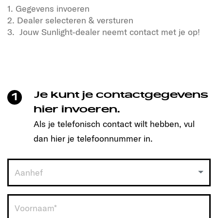
1. Gegevens invoeren
2. Dealer selecteren & versturen
3. Jouw Sunlight-dealer neemt contact met je op!
Heb je zin in vrijheid en avontuur?
Ook in onze SUNLIGHT reisgenoten!
Klik om een afspraak te maken en ontdek het
model dat bij je past!
Je kunt je contactgegevens
1
Zo simpel is het:
hier invoeren.
Als je telefonisch contact wilt hebben, vul
1. Gegevens invoeren
dan hier je telefoonnummer in.
2. Dealer selecteren & versturen
3. Jouw Sunlight-dealer neemt contact met je op!
Aanhef