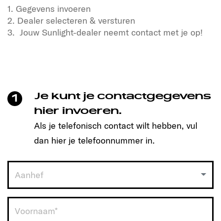
1. Gegevens invoeren
2. Dealer selecteren & versturen
3. Jouw Sunlight-dealer neemt contact met je op!
Heb je zin in vrijheid en avontuur?
Ook in onze SUNLIGHT reisgenoten!
Klik om een afspraak te maken en ontdek het
model dat bij je past!
Je kunt je contactgegevens
1
Zo simpel is het:
hier invoeren.
Als je telefonisch contact wilt hebben, vul
1. Gegevens invoeren
dan hier je telefoonnummer in.
2. Dealer selecteren & versturen
3. Jouw Sunlight-dealer neemt contact met je op!
Aanhef