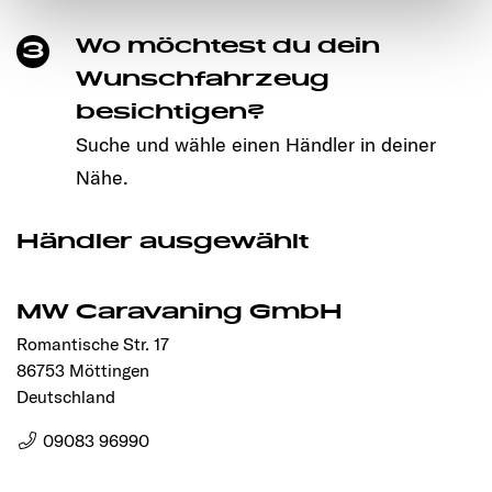
notwendigen Cookies auf der Webseite gesetzt, die für
Wo möchtest du dein
3
den störungsfreien Betrieb der Webseite und die
Ermöglichung der Seitennavigation erforderlich sind.
Wunschfahrzeug
besichtigen?
Suche und wähle einen Händler in deiner
Nähe.
Händler ausgewählt
MW Caravaning GmbH
Romantische Str. 17
86753 Möttingen
Deutschland
09083 96990