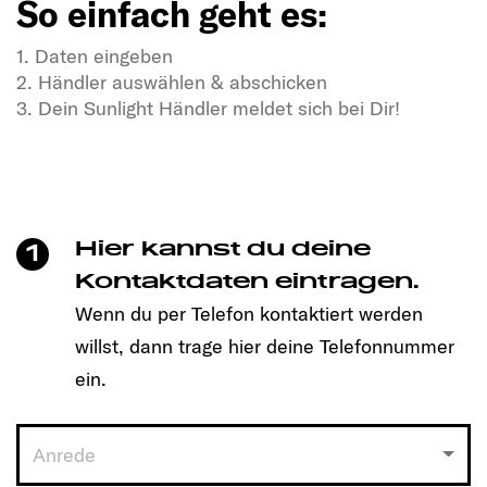
So einfach geht es:
1. Daten eingeben
2. Händler auswählen & abschicken
3. Dein Sunlight Händler meldet sich bei Dir!
In Dir steckt Freiheitsdrang & Abenteuerlust?
In unseren SUNLIGHT-Gefährten auch!
Mit einem Klick unkompliziert einen Termin
vereinbaren und Dein passendes Modell entdecken!
Hier kannst du deine
1
So einfach geht es:
Kontaktdaten eintragen.
Wenn du per Telefon kontaktiert werden
1. Daten eingeben
willst, dann trage hier deine Telefonnummer
2. Händler auswählen & abschicken
3. Dein Sunlight Händler meldet sich bei Dir!
ein.
Anrede