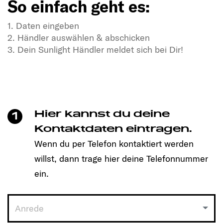
So einfach geht es:
1. Daten eingeben
2. Händler auswählen & abschicken
3. Dein Sunlight Händler meldet sich bei Dir!
In Dir steckt Freiheitsdrang & Abenteuerlust?
In unseren SUNLIGHT-Gefährten auch!
Mit einem Klick unkompliziert einen Termin
vereinbaren und Dein passendes Modell entdecken!
Hier kannst du deine
1
So einfach geht es:
Kontaktdaten eintragen.
Wenn du per Telefon kontaktiert werden
1. Daten eingeben
willst, dann trage hier deine Telefonnummer
2. Händler auswählen & abschicken
3. Dein Sunlight Händler meldet sich bei Dir!
ein.
Anrede