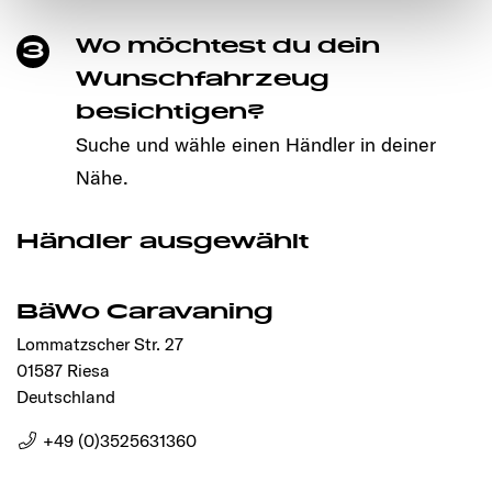
notwendigen Cookies auf der Webseite gesetzt, die für
Wo möchtest du dein
3
den störungsfreien Betrieb der Webseite und die
Ermöglichung der Seitennavigation erforderlich sind.
Wunschfahrzeug
besichtigen?
Suche und wähle einen Händler in deiner
Nähe.
Händler ausgewählt
BäWo Caravaning
Lommatzscher Str. 27
01587 Riesa
Deutschland
+49 (0)3525631360