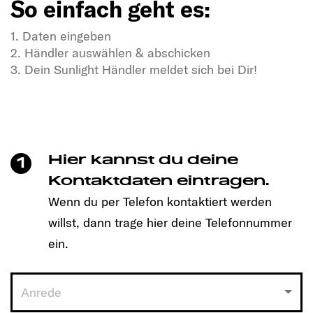
So einfach geht es:
1. Daten eingeben
2. Händler auswählen & abschicken
3. Dein Sunlight Händler meldet sich bei Dir!
In Dir steckt Freiheitsdrang & Abenteuerlust?
In unseren SUNLIGHT-Gefährten auch!
Mit einem Klick unkompliziert einen Termin
vereinbaren und Dein passendes Modell entdecken!
Hier kannst du deine
1
So einfach geht es:
Kontaktdaten eintragen.
Wenn du per Telefon kontaktiert werden
1. Daten eingeben
willst, dann trage hier deine Telefonnummer
2. Händler auswählen & abschicken
3. Dein Sunlight Händler meldet sich bei Dir!
ein.
Anrede