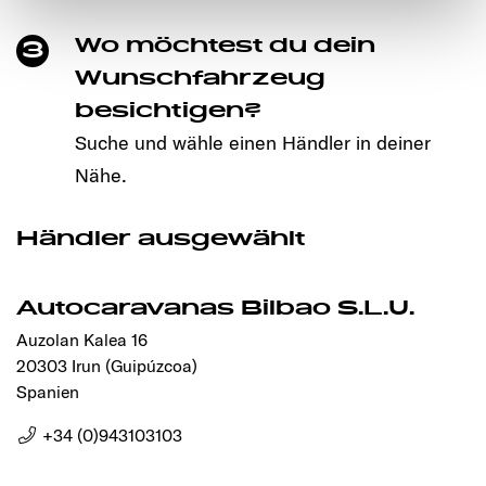
notwendigen Cookies auf der Webseite gesetzt, die für
Wo möchtest du dein
3
den störungsfreien Betrieb der Webseite und die
Ermöglichung der Seitennavigation erforderlich sind.
Wunschfahrzeug
besichtigen?
Suche und wähle einen Händler in deiner
Nähe.
Händler ausgewählt
Autocaravanas Bilbao S.L.U.
Auzolan Kalea 16
20303 Irun (Guipúzcoa)
Spanien
+34 (0)943103103