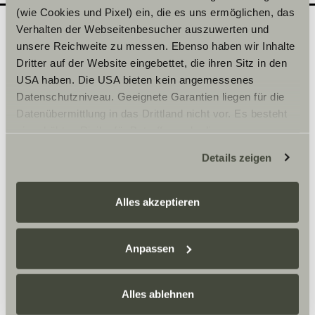
(wie Cookies und Pixel) ein, die es uns ermöglichen, das
Verhalten der Webseitenbesucher auszuwerten und
unsere Reichweite zu messen. Ebenso haben wir Inhalte
Quel modèle souhaiteriez-
2
Dritter auf der Website eingebettet, die ihren Sitz in den
vous découvrir en
USA haben. Die USA bieten kein angemessenes
Datenschutzniveau. Geeignete Garantien liegen für die
concession ?
Datenübermittlung in das Drittland nicht vor. Es besteht
Inscrivez ici la date de votre choix.
ein erhöhtes Risiko für Betroffene, da diesen
möglicherweise keine Rechtsbehelfsmöglichkeiten
Details zeigen
zustehen. Eingesetzte Dienstleister können Daten für
Sélectionner une série*
eigene Zwecke verarbeiten und mit anderen Daten
zusammenführen. Weitere Informationen finden Sie hier:
Alles akzeptieren
Datenschutzerklärung
/
Datenschutzerklärung
Sunlight Business
. Akzeptieren Sie oder wählen Sie
einzelne Cookies/Dienste in den Einstellungen aus,
Anpassen
erteilen Sie uns Ihre Einwilligung zur Verarbeitung Ihrer
Heure
Daten zu den genannten Zwecken. Die Einwilligung ist
Alles ablehnen
freiwillig, für den Besuch der Website nicht erforderlich