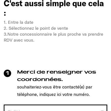
C'est aussi simple que cela
:
1. Entre la date
2. Sélectionnez le point de vente
3.Notre concessionnaire le plus proche va prendre
RDV avec vous.
Soif de liberté et d'aventure ?
Notre communauté Sunlight également !
Un clic suffit pour prendre rendez-vous et découvrir
le modèle qui vous convient !
Merci de renseigner vos
1
C'est aussi simple que cela
coordonnées.
:
souhaiteriez-vous être contacté(e) par
téléphone, indiquez ici votre numéro.
1. Entre la date
2. Sélectionnez le point de vente
3.Notre concessionnaire le plus proche va prendre