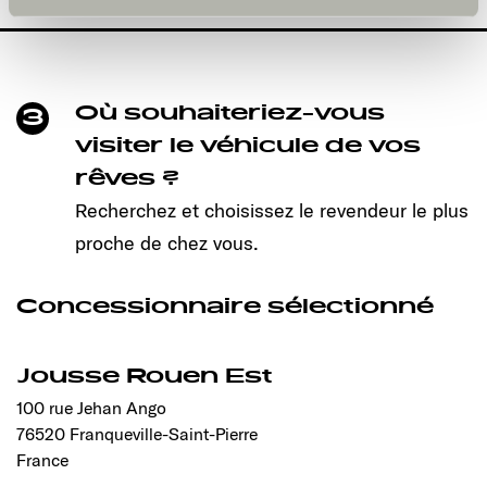
und kann jederzeit über die Einstellungen widerrufen
werden. Klicken Sie auf Ablehnen, werden nur die
notwendigen Cookies auf der Webseite gesetzt, die für
den störungsfreien Betrieb der Webseite und die
Ermöglichung der Seitennavigation erforderlich sind.
Où souhaiteriez-vous
3
visiter le véhicule de vos
rêves ?
Recherchez et choisissez le revendeur le plus
proche de chez vous.
Concessionnaire sélectionné
Jousse Rouen Est
100 rue Jehan Ango
76520 Franqueville-Saint-Pierre
France