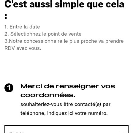
C'est aussi simple que cela
:
1. Entre la date
2. Sélectionnez le point de vente
3.Notre concessionnaire le plus proche va prendre
RDV avec vous.
Soif de liberté et d'aventure ?
Notre communauté Sunlight également !
Un clic suffit pour prendre rendez-vous et découvrir
le modèle qui vous convient !
Merci de renseigner vos
1
C'est aussi simple que cela
coordonnées.
:
souhaiteriez-vous être contacté(e) par
téléphone, indiquez ici votre numéro.
1. Entre la date
2. Sélectionnez le point de vente
3.Notre concessionnaire le plus proche va prendre