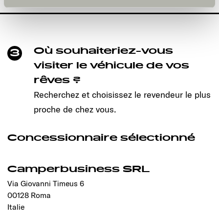
und kann jederzeit über die Einstellungen widerrufen
werden. Klicken Sie auf Ablehnen, werden nur die
notwendigen Cookies auf der Webseite gesetzt, die für
den störungsfreien Betrieb der Webseite und die
Ermöglichung der Seitennavigation erforderlich sind.
Où souhaiteriez-vous
3
visiter le véhicule de vos
rêves ?
Recherchez et choisissez le revendeur le plus
proche de chez vous.
Concessionnaire sélectionné
Camperbusiness SRL
Via Giovanni Timeus 6
00128 Roma
Italie