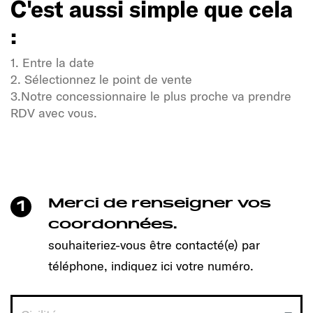
C'est aussi simple que cela
:
1. Entre la date
2. Sélectionnez le point de vente
3.Notre concessionnaire le plus proche va prendre
RDV avec vous.
Soif de liberté et d'aventure ?
Notre communauté Sunlight également !
Un clic suffit pour prendre rendez-vous et découvrir
le modèle qui vous convient !
Merci de renseigner vos
1
C'est aussi simple que cela
coordonnées.
:
souhaiteriez-vous être contacté(e) par
téléphone, indiquez ici votre numéro.
1. Entre la date
2. Sélectionnez le point de vente
3.Notre concessionnaire le plus proche va prendre