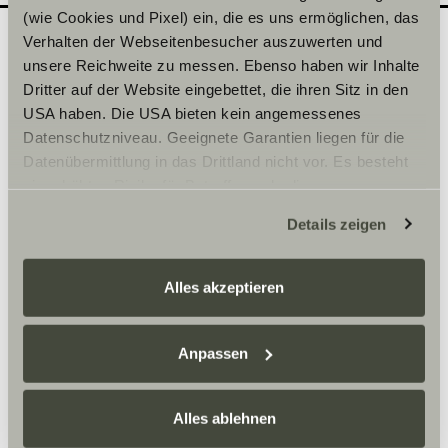
(wie Cookies und Pixel) ein, die es uns ermöglichen, das
Verhalten der Webseitenbesucher auszuwerten und
unsere Reichweite zu messen. Ebenso haben wir Inhalte
Quel modèle souhaiteriez-
2
Dritter auf der Website eingebettet, die ihren Sitz in den
vous découvrir en
USA haben. Die USA bieten kein angemessenes
Datenschutzniveau. Geeignete Garantien liegen für die
concession ?
Datenübermittlung in das Drittland nicht vor. Es besteht
Inscrivez ici la date de votre choix.
ein erhöhtes Risiko für Betroffene, da diesen
möglicherweise keine Rechtsbehelfsmöglichkeiten
Details zeigen
zustehen. Eingesetzte Dienstleister können Daten für
Sélectionner une série*
eigene Zwecke verarbeiten und mit anderen Daten
zusammenführen. Weitere Informationen finden Sie hier:
Alles akzeptieren
Datenschutzerklärung
/
Datenschutzerklärung
Sunlight Business
. Akzeptieren Sie oder wählen Sie
einzelne Cookies/Dienste in den Einstellungen aus,
Anpassen
erteilen Sie uns Ihre Einwilligung zur Verarbeitung Ihrer
Heure
Daten zu den genannten Zwecken. Die Einwilligung ist
Alles ablehnen
freiwillig, für den Besuch der Website nicht erforderlich