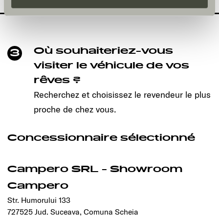
und kann jederzeit über die Einstellungen widerrufen
werden. Klicken Sie auf Ablehnen, werden nur die
notwendigen Cookies auf der Webseite gesetzt, die für
den störungsfreien Betrieb der Webseite und die
Où souhaiteriez-vous
3
Ermöglichung der Seitennavigation erforderlich sind.
visiter le véhicule de vos
rêves ?
Recherchez et choisissez le revendeur le plus
proche de chez vous.
Concessionnaire sélectionné
Campero SRL - Showroom
Campero
Str. Humorului 133
727525 Jud. Suceava, Comuna Scheia