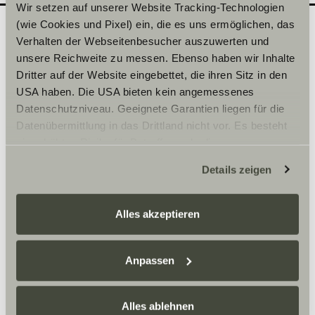
Wir setzen auf unserer Website Tracking-Technologien
(wie Cookies und Pixel) ein, die es uns ermöglichen, das
Verhalten der Webseitenbesucher auszuwerten und
Quel modèle souhaiteriez-
unsere Reichweite zu messen. Ebenso haben wir Inhalte
2
Dritter auf der Website eingebettet, die ihren Sitz in den
vous découvrir en
USA haben. Die USA bieten kein angemessenes
concession ?
Datenschutzniveau. Geeignete Garantien liegen für die
Inscrivez ici la date de votre choix.
Datenübermittlung in das Drittland nicht vor. Es besteht
ein erhöhtes Risiko für Betroffene, da diesen
möglicherweise keine Rechtsbehelfsmöglichkeiten
Sélectionner une série*
Details zeigen
zustehen. Eingesetzte Dienstleister können Daten für
eigene Zwecke verarbeiten und mit anderen Daten
zusammenführen. Weitere Informationen finden Sie hier:
Alles akzeptieren
Datenschutzerklärung
/
Datenschutzerklärung
Sunlight Business
. Akzeptieren Sie oder wählen Sie
einzelne Cookies/Dienste in den Einstellungen aus,
Anpassen
Heure
erteilen Sie uns Ihre Einwilligung zur Verarbeitung Ihrer
Daten zu den genannten Zwecken. Die Einwilligung ist
Alles ablehnen
freiwillig, für den Besuch der Website nicht erforderlich