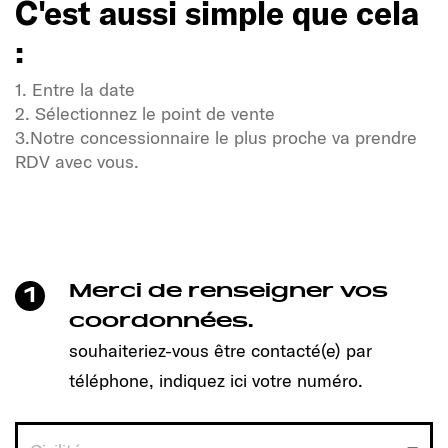
C'est aussi simple que cela
:
1. Entre la date
2. Sélectionnez le point de vente
3.Notre concessionnaire le plus proche va prendre
RDV avec vous.
Soif de liberté et d'aventure ?
Notre communauté Sunlight également !
Un clic suffit pour prendre rendez-vous et découvrir
le modèle qui vous convient !
Merci de renseigner vos
1
C'est aussi simple que cela
coordonnées.
:
souhaiteriez-vous être contacté(e) par
téléphone, indiquez ici votre numéro.
1. Entre la date
2. Sélectionnez le point de vente
3.Notre concessionnaire le plus proche va prendre