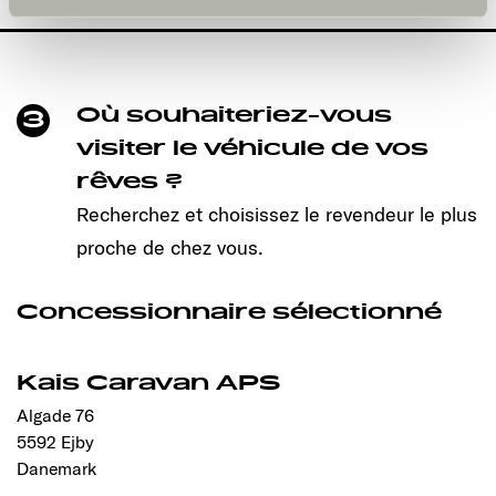
und kann jederzeit über die Einstellungen widerrufen
werden. Klicken Sie auf Ablehnen, werden nur die
notwendigen Cookies auf der Webseite gesetzt, die für
den störungsfreien Betrieb der Webseite und die
Ermöglichung der Seitennavigation erforderlich sind.
Où souhaiteriez-vous
3
visiter le véhicule de vos
rêves ?
Recherchez et choisissez le revendeur le plus
proche de chez vous.
Concessionnaire sélectionné
Kais Caravan APS
Algade 76
5592 Ejby
Danemark