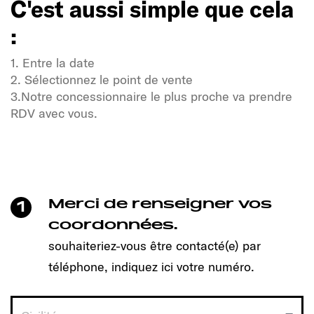
C'est aussi simple que cela
:
1. Entre la date
2. Sélectionnez le point de vente
3.Notre concessionnaire le plus proche va prendre
RDV avec vous.
Soif de liberté et d'aventure ?
Notre communauté Sunlight également !
Un clic suffit pour prendre rendez-vous et découvrir
le modèle qui vous convient !
Merci de renseigner vos
1
C'est aussi simple que cela
coordonnées.
:
souhaiteriez-vous être contacté(e) par
téléphone, indiquez ici votre numéro.
1. Entre la date
2. Sélectionnez le point de vente
3.Notre concessionnaire le plus proche va prendre