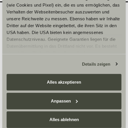
(wie Cookies und Pixel) ein, die es uns ermöglichen, das
Verhalten der Webseitenbesucher auszuwerten und
unsere Reichweite zu messen. Ebenso haben wir Inhalte
Quel modèle souhaiteriez-
2
Dritter auf der Website eingebettet, die ihren Sitz in den
vous découvrir en
USA haben. Die USA bieten kein angemessenes
Datenschutzniveau. Geeignete Garantien liegen für die
concession ?
Datenübermittlung in das Drittland nicht vor. Es besteht
Inscrivez ici la date de votre choix.
ein erhöhtes Risiko für Betroffene, da diesen
möglicherweise keine Rechtsbehelfsmöglichkeiten
Details zeigen
zustehen. Eingesetzte Dienstleister können Daten für
Sélectionner une série*
eigene Zwecke verarbeiten und mit anderen Daten
zusammenführen. Weitere Informationen finden Sie hier:
Alles akzeptieren
Datenschutzerklärung
/
Datenschutzerklärung
Sunlight Business
. Akzeptieren Sie oder wählen Sie
einzelne Cookies/Dienste in den Einstellungen aus,
Anpassen
erteilen Sie uns Ihre Einwilligung zur Verarbeitung Ihrer
Heure
Daten zu den genannten Zwecken. Die Einwilligung ist
Alles ablehnen
freiwillig, für den Besuch der Website nicht erforderlich