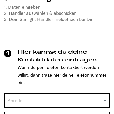
1. Daten eingeben
2. Händler auswählen & abschicken
3. Dein Sunlight Händler meldet sich bei Dir!
Teste die Power unserer IBEX Allrad-Camper und
erlebe, was Freiheit auf vier Rädern bedeutet.
Wähle deinen Termin – der Weg ins Offroad-
Abenteuer startet hier.
Hier kannst du deine
1
So einfach geht es:
Kontaktdaten eintragen.
Wenn du per Telefon kontaktiert werden
1. Daten eingeben
willst, dann trage hier deine Telefonnummer
2. Händler auswählen & abschicken
3. Dein Sunlight Händler meldet sich bei Dir!
ein.
Anrede