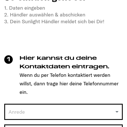
1. Daten eingeben
2. Händler auswählen & abschicken
3. Dein Sunlight Händler meldet sich bei Dir!
Teste die Power unserer IBEX Allrad-Camper und
erlebe, was Freiheit auf vier Rädern bedeutet.
Wähle deinen Termin – der Weg ins Offroad-
Abenteuer startet hier.
Hier kannst du deine
1
So einfach geht es:
Kontaktdaten eintragen.
Wenn du per Telefon kontaktiert werden
1. Daten eingeben
willst, dann trage hier deine Telefonnummer
2. Händler auswählen & abschicken
3. Dein Sunlight Händler meldet sich bei Dir!
ein.
Anrede