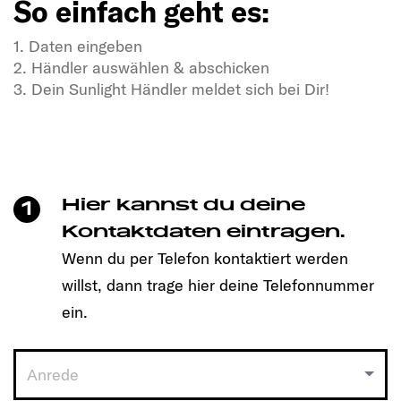
So einfach geht es:
1. Daten eingeben
2. Händler auswählen & abschicken
3. Dein Sunlight Händler meldet sich bei Dir!
In Dir steckt Freiheitsdrang & Abenteuerlust?
In unseren SUNLIGHT-Gefährten auch!
Mit einem Klick unkompliziert einen Termin
vereinbaren und Dein passendes Modell entdecken!
Hier kannst du deine
1
So einfach geht es:
Kontaktdaten eintragen.
Wenn du per Telefon kontaktiert werden
1. Daten eingeben
willst, dann trage hier deine Telefonnummer
2. Händler auswählen & abschicken
3. Dein Sunlight Händler meldet sich bei Dir!
ein.
Anrede