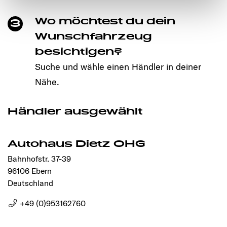
notwendigen Cookies auf der Webseite gesetzt, die für
Wo möchtest du dein
3
den störungsfreien Betrieb der Webseite und die
Ermöglichung der Seitennavigation erforderlich sind.
Wunschfahrzeug
besichtigen?
Suche und wähle einen Händler in deiner
Nähe.
Händler ausgewählt
Autohaus Dietz OHG
Bahnhofstr. 37-39
96106 Ebern
Deutschland
+49 (0)953162760