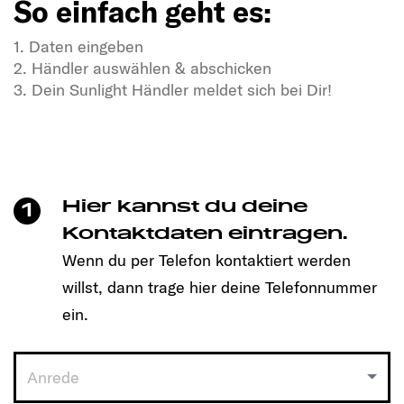
So einfach geht es:
1. Daten eingeben
2. Händler auswählen & abschicken
3. Dein Sunlight Händler meldet sich bei Dir!
In Dir steckt Freiheitsdrang & Abenteuerlust?
In unseren SUNLIGHT-Gefährten auch!
Mit einem Klick unkompliziert einen Termin
vereinbaren und Dein passendes Modell entdecken!
Hier kannst du deine
1
So einfach geht es:
Kontaktdaten eintragen.
Wenn du per Telefon kontaktiert werden
1. Daten eingeben
willst, dann trage hier deine Telefonnummer
2. Händler auswählen & abschicken
3. Dein Sunlight Händler meldet sich bei Dir!
ein.
Anrede