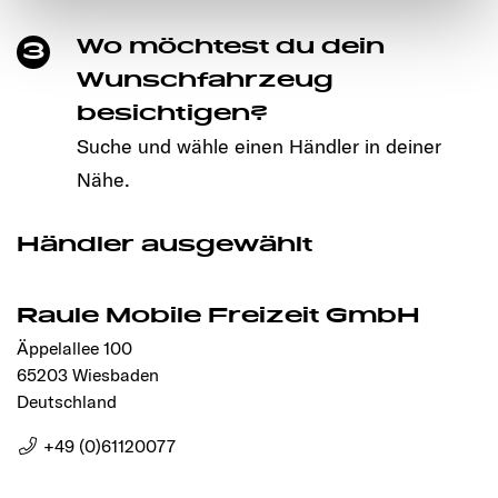
notwendigen Cookies auf der Webseite gesetzt, die für
Wo möchtest du dein
3
den störungsfreien Betrieb der Webseite und die
Ermöglichung der Seitennavigation erforderlich sind.
Wunschfahrzeug
besichtigen?
Suche und wähle einen Händler in deiner
Nähe.
Händler ausgewählt
Raule Mobile Freizeit GmbH
Äppelallee 100
65203 Wiesbaden
Deutschland
+49 (0)61120077