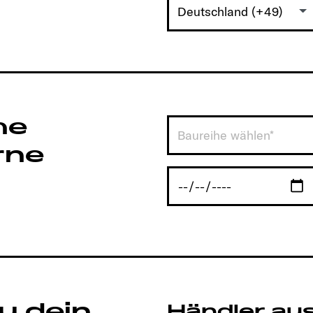
Deutschland (+49)
he
Baureihe wählen*
rne
u dein
Händler au