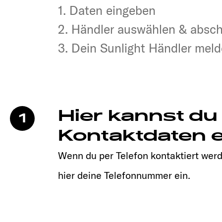
1. Daten eingeben
1. Daten eingeben
2. Händler auswählen & absc
2. Händler auswählen & absc
3. Dein Sunlight Händler melde
3. Dein Sunlight Händler melde
Hier kannst du
1
Kontaktdaten e
Wenn du per Telefon kontaktiert werd
hier deine Telefonnummer ein.