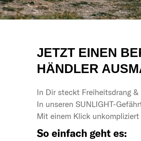
JETZT EINEN B
HÄNDLER AUSM
In Dir steckt Freiheitsdrang 
In Dir steckt Freiheitsdrang 
In unseren SUNLIGHT-Gefähr
In unseren SUNLIGHT-Gefähr
Mit einem Klick unkomplizier
Mit einem Klick unkomplizier
So einfach geht es:
So einfach geht es: