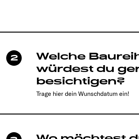
Welche Baurei
2
würdest du ge
besichtigen?
Trage hier dein Wunschdatum ein!
Wo möchtest d