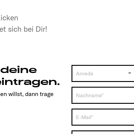
hicken
hicken
t sich bei Dir!
t sich bei Dir!
 deine
Anrede
intragen.
en willst, dann trage