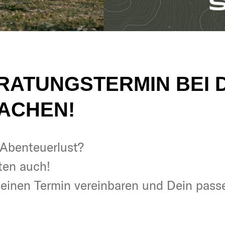
ERATUNGSTERMIN BEI 
ACHEN!
& Abenteuerlust?
& Abenteuerlust?
ten auch!
ten auch!
t einen Termin vereinbaren und Dein pas
t einen Termin vereinbaren und Dein pas