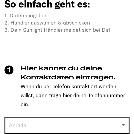
So einfach geht es:
1. Daten eingeben
2. Händler auswählen & abschicken
3. Dein Sunlight Händler meldet sich bei Dir!
In Dir steckt Freiheitsdrang & Abenteuerlust?
In unseren SUNLIGHT-Gefährten auch!
Mit einem Klick unkompliziert einen Termin
vereinbaren und Dein passendes Modell entdecken!
Hier kannst du deine
1
So einfach geht es:
Kontaktdaten eintragen.
Wenn du per Telefon kontaktiert werden
1. Daten eingeben
willst, dann trage hier deine Telefonnummer
2. Händler auswählen & abschicken
3. Dein Sunlight Händler meldet sich bei Dir!
ein.
Anrede