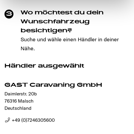
notwendigen Cookies auf der Webseite gesetzt, die für
Wo möchtest du dein
3
den störungsfreien Betrieb der Webseite und die
Ermöglichung der Seitennavigation erforderlich sind.
Wunschfahrzeug
besichtigen?
Suche und wähle einen Händler in deiner
Nähe.
Händler ausgewählt
GAST Caravaning GmbH
Daimlerstr. 20b
76316 Malsch
Deutschland
+49 (0)7246305600