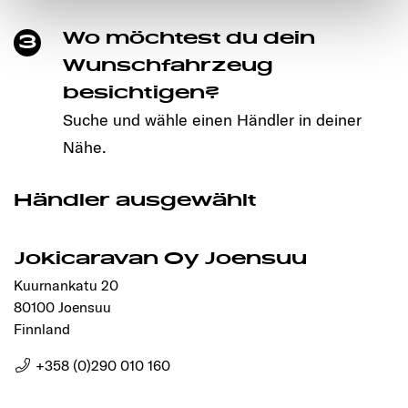
notwendigen Cookies auf der Webseite gesetzt, die für
Wo möchtest du dein
3
den störungsfreien Betrieb der Webseite und die
Ermöglichung der Seitennavigation erforderlich sind.
Wunschfahrzeug
besichtigen?
Suche und wähle einen Händler in deiner
Nähe.
Händler ausgewählt
Jokicaravan Oy Joensuu
Kuurnankatu 20
80100 Joensuu
Finnland
+358 (0)290 010 160