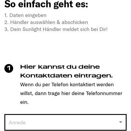
So einfach geht es:
1. Daten eingeben
2. Händler auswählen & abschicken
3. Dein Sunlight Händler meldet sich bei Dir!
In Dir steckt Freiheitsdrang & Abenteuerlust?
In unseren SUNLIGHT-Gefährten auch!
Mit einem Klick unkompliziert einen Termin
vereinbaren und Dein passendes Modell entdecken!
Hier kannst du deine
1
So einfach geht es:
Kontaktdaten eintragen.
Wenn du per Telefon kontaktiert werden
1. Daten eingeben
willst, dann trage hier deine Telefonnummer
2. Händler auswählen & abschicken
3. Dein Sunlight Händler meldet sich bei Dir!
ein.
Anrede