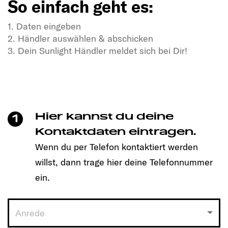
So einfach geht es:
1. Daten eingeben
2. Händler auswählen & abschicken
3. Dein Sunlight Händler meldet sich bei Dir!
In Dir steckt Freiheitsdrang & Abenteuerlust?
In unseren SUNLIGHT-Gefährten auch!
Mit einem Klick unkompliziert einen Termin
vereinbaren und Dein passendes Modell entdecken!
Hier kannst du deine
1
So einfach geht es:
Kontaktdaten eintragen.
Wenn du per Telefon kontaktiert werden
1. Daten eingeben
willst, dann trage hier deine Telefonnummer
2. Händler auswählen & abschicken
3. Dein Sunlight Händler meldet sich bei Dir!
ein.
Anrede