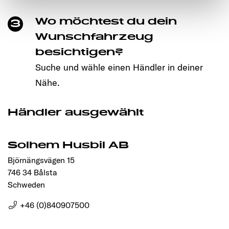
notwendigen Cookies auf der Webseite gesetzt, die für
Wo möchtest du dein
3
den störungsfreien Betrieb der Webseite und die
Ermöglichung der Seitennavigation erforderlich sind.
Wunschfahrzeug
besichtigen?
Suche und wähle einen Händler in deiner
Nähe.
Händler ausgewählt
Solhem Husbil AB
Björnängsvägen 15
746 34 Bålsta
Schweden
+46 (0)840907500