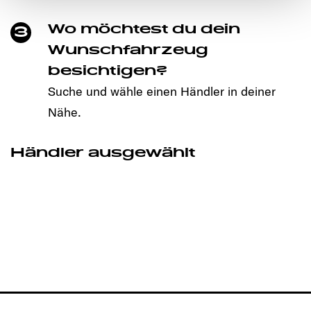
den störungsfreien Betrieb der Webseite und die
Wo möchtest du dein
Ermöglichung der Seitennavigation erforderlich sind.
3
Wunschfahrzeug
besichtigen?
Suche und wähle einen Händler in deiner
Nähe.
Händler ausgewählt