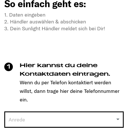
So einfach geht es:
1. Daten eingeben
2. Händler auswählen & abschicken
3. Dein Sunlight Händler meldet sich bei Dir!
In Dir steckt Freiheitsdrang & Abenteuerlust?
In unseren SUNLIGHT-Gefährten auch!
Mit einem Klick unkompliziert einen Termin
vereinbaren und Dein passendes Modell entdecken!
Hier kannst du deine
1
So einfach geht es:
Kontaktdaten eintragen.
Wenn du per Telefon kontaktiert werden
1. Daten eingeben
willst, dann trage hier deine Telefonnummer
2. Händler auswählen & abschicken
3. Dein Sunlight Händler meldet sich bei Dir!
ein.
Anrede