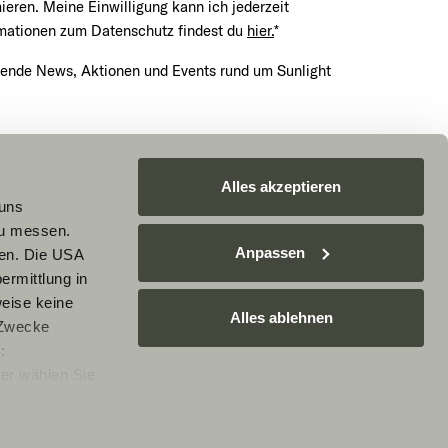
mieren. Meine Einwilligung kann ich jederzeit
rmationen zum Datenschutz findest du
hier.
*
nende News, Aktionen und Events rund um Sunlight
Termin vereinbaren
Alles akzeptieren
 uns
zu messen.
Anpassen
ben. Die USA
A geschützt und es gelten die
ermittlung in
tzungsbedingungen
von Google.
weise keine
Alles ablehnen
 Zwecke
:
er wählen Sie
rarbeitung Ihrer
e nicht
Ablehnen, werden