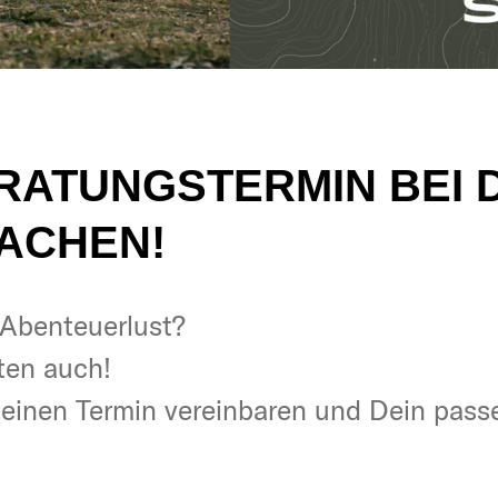
ERATUNGSTERMIN BEI 
ACHEN!
& Abenteuerlust?
& Abenteuerlust?
ten auch!
ten auch!
t einen Termin vereinbaren und Dein pas
t einen Termin vereinbaren und Dein pas