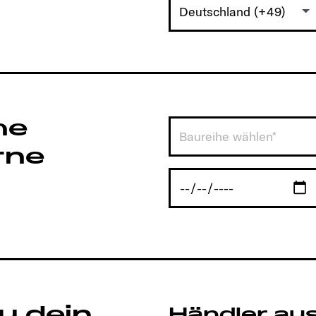
Deutschland (+49)
he
Baureihe wählen*
rne
u dein
Händler au