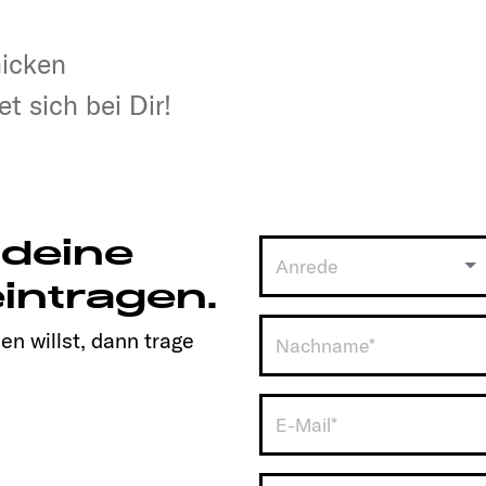
hicken
hicken
t sich bei Dir!
t sich bei Dir!
 deine
Anrede
intragen.
en willst, dann trage