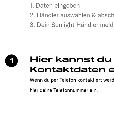
1. Daten eingeben
1. Daten eingeben
2. Händler auswählen & absc
2. Händler auswählen & absc
3. Dein Sunlight Händler melde
3. Dein Sunlight Händler melde
Hier kannst du
1
Kontaktdaten e
Wenn du per Telefon kontaktiert werd
hier deine Telefonnummer ein.