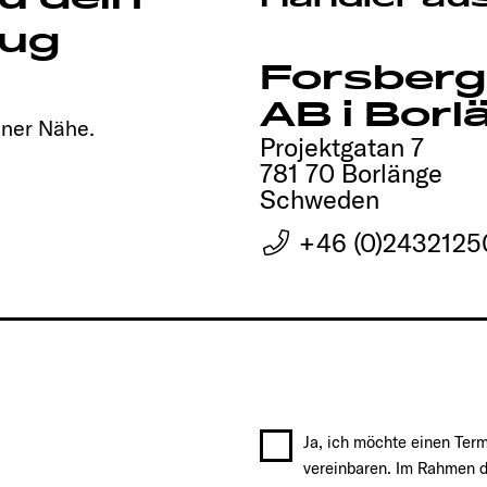
ug
Forsbergs
AB i Borl
iner Nähe.
Projektgatan 7
781 70 Borlänge
Schweden
+46 (0)2432125
Ja, ich möchte einen Ter
vereinbaren. Im Rahmen d