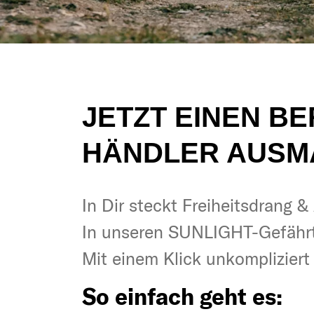
JETZT EINEN B
HÄNDLER AUSM
In Dir steckt Freiheitsdrang 
In Dir steckt Freiheitsdrang 
In unseren SUNLIGHT-Gefähr
In unseren SUNLIGHT-Gefähr
Mit einem Klick unkomplizier
Mit einem Klick unkomplizier
So einfach geht es:
So einfach geht es: