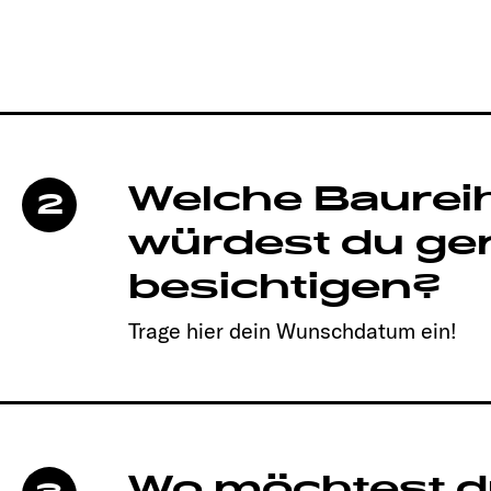
Welche Baurei
2
würdest du ge
besichtigen?
Trage hier dein Wunschdatum ein!
Wo möchtest d