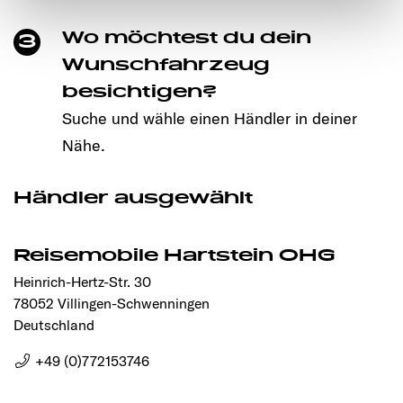
notwendigen Cookies auf der Webseite gesetzt, die für
Wo möchtest du dein
3
den störungsfreien Betrieb der Webseite und die
Ermöglichung der Seitennavigation erforderlich sind.
Wunschfahrzeug
besichtigen?
Suche und wähle einen Händler in deiner
Nähe.
Händler ausgewählt
Reisemobile Hartstein OHG
Heinrich-Hertz-Str. 30
78052 Villingen-Schwenningen
Deutschland
+49 (0)772153746