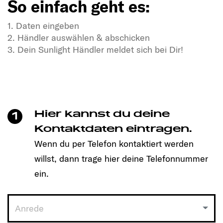
So einfach geht es:
1. Daten eingeben
2. Händler auswählen & abschicken
3. Dein Sunlight Händler meldet sich bei Dir!
In Dir steckt Freiheitsdrang & Abenteuerlust?
In unseren SUNLIGHT-Gefährten auch!
Mit einem Klick unkompliziert einen Termin
vereinbaren und Dein passendes Modell entdecken!
Hier kannst du deine
1
So einfach geht es:
Kontaktdaten eintragen.
Wenn du per Telefon kontaktiert werden
1. Daten eingeben
willst, dann trage hier deine Telefonnummer
2. Händler auswählen & abschicken
3. Dein Sunlight Händler meldet sich bei Dir!
ein.
Anrede