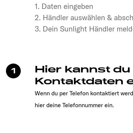
1. Daten eingeben
1. Daten eingeben
2. Händler auswählen & absc
2. Händler auswählen & absc
3. Dein Sunlight Händler melde
3. Dein Sunlight Händler melde
Hier kannst du
1
Kontaktdaten e
Wenn du per Telefon kontaktiert werd
hier deine Telefonnummer ein.