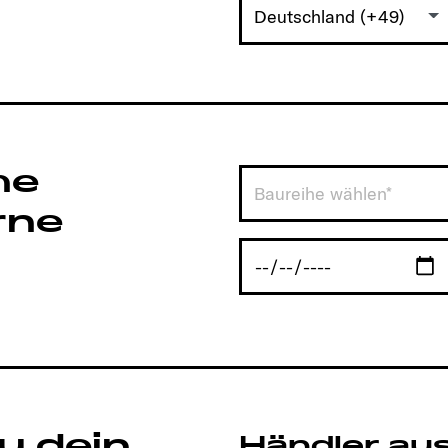
Deutschland (+49)
he
Baureihe wählen*
rne
u dein
Händler au