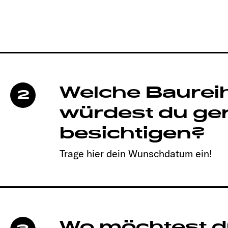
Welche Baurei
2
würdest du ge
besichtigen?
Trage hier dein Wunschdatum ein!
Wo möchtest d