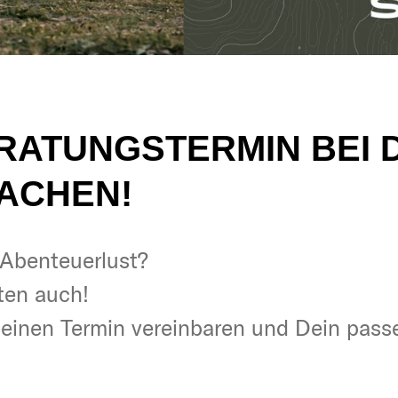
ERATUNGSTERMIN BEI 
ACHEN!
& Abenteuerlust?
& Abenteuerlust?
ten auch!
ten auch!
t einen Termin vereinbaren und Dein pas
t einen Termin vereinbaren und Dein pas