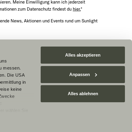
mieren. Meine Einwilligung kann ich jederzeit
rmationen zum Datenschutz findest du
hier.
*
nende News, Aktionen und Events rund um Sunlight
Termin vereinbaren
Alles akzeptieren
 uns
zu messen.
Anpassen
ben. Die USA
A geschützt und es gelten die
ermittlung in
tzungsbedingungen
von Google.
weise keine
Alles ablehnen
 Zwecke
:
er wählen Sie
rarbeitung Ihrer
e nicht
Ablehnen, werden