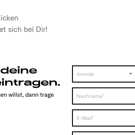
hicken
hicken
t sich bei Dir!
t sich bei Dir!
 deine
Anrede
intragen.
en willst, dann trage