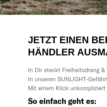
JETZT EINEN B
HÄNDLER AUSM
In Dir steckt Freiheitsdrang 
In Dir steckt Freiheitsdrang 
In unseren SUNLIGHT-Gefähr
In unseren SUNLIGHT-Gefähr
Mit einem Klick unkomplizier
Mit einem Klick unkomplizier
So einfach geht es:
So einfach geht es: