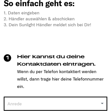
So einfach geht es:
1. Daten eingeben
2. Händler auswählen & abschicken
3. Dein Sunlight Händler meldet sich bei Dir!
In Dir steckt Freiheitsdrang & Abenteuerlust?
In unseren SUNLIGHT-Gefährten auch!
Mit einem Klick unkompliziert einen Termin
vereinbaren und Dein passendes Modell entdecken!
Hier kannst du deine
1
So einfach geht es:
Kontaktdaten eintragen.
Wenn du per Telefon kontaktiert werden
1. Daten eingeben
willst, dann trage hier deine Telefonnummer
2. Händler auswählen & abschicken
3. Dein Sunlight Händler meldet sich bei Dir!
ein.
Anrede