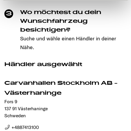
werden. Klicken Sie auf Ablehnen, werden nur die
notwendigen Cookies auf der Webseite gesetzt, die für
Wo möchtest du dein
3
den störungsfreien Betrieb der Webseite und die
Wunschfahrzeug
Ermöglichung der Seitennavigation erforderlich sind.
besichtigen?
Suche und wähle einen Händler in deiner
Nähe.
Händler ausgewählt
Carvanhallen Stockholm AB -
Västerhaninge
Fors 9
137 91 Västerhaninge
Schweden
+4887413100