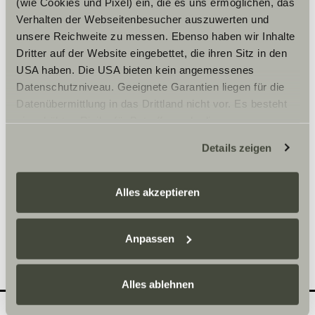
(wie Cookies und Pixel) ein, die es uns ermöglichen, das
Verhalten der Webseitenbesucher auszuwerten und
Welche Baureihe würdest
2
unsere Reichweite zu messen. Ebenso haben wir Inhalte
Dritter auf der Website eingebettet, die ihren Sitz in den
du gerne besichtigen?
USA haben. Die USA bieten kein angemessenes
Trage hier dein Wunschdatum ein!
Datenschutzniveau. Geeignete Garantien liegen für die
Datenübermittlung in das Drittland nicht vor. Es besteht
ein erhöhtes Risiko für Betroffene, da diesen
Baureihe wählen*
möglicherweise keine Rechtsbehelfsmöglichkeiten
Details zeigen
zustehen. Eingesetzte Dienstleister können Daten für
eigene Zwecke verarbeiten und mit anderen Daten
zusammenführen. Weitere Informationen finden Sie hier:
Alles akzeptieren
Datenschutzerklärung
/
Datenschutzerklärung
Sunlight Business
. Akzeptieren Sie oder wählen Sie
Zeit
einzelne Cookies/Dienste in den Einstellungen aus,
Anpassen
erteilen Sie uns Ihre Einwilligung zur Verarbeitung Ihrer
Daten zu den genannten Zwecken. Die Einwilligung ist
Alles ablehnen
freiwillig, für den Besuch der Website nicht erforderlich
und kann jederzeit über die Einstellungen widerrufen