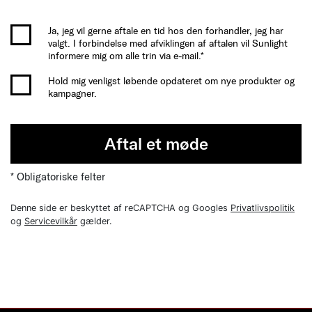
Ja, jeg vil gerne aftale en tid hos den forhandler, jeg har
valgt. I forbindelse med afviklingen af aftalen vil Sunlight
informere mig om alle trin via e-mail.*
Hold mig venligst løbende opdateret om nye produkter og
kampagner.
Aftal et møde
* Obligatoriske felter
Denne side er beskyttet af reCAPTCHA og Googles
Privatlivspolitik
og
Servicevilkår
gælder.