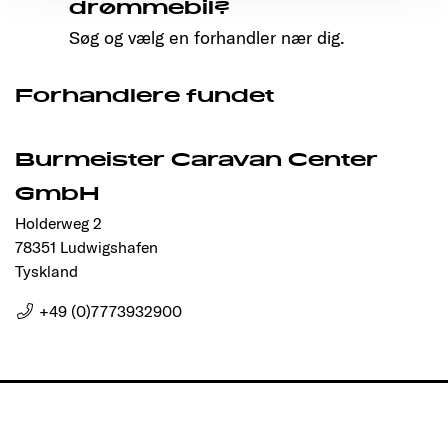
Ermöglichung der Seitennavigation erforderlich sind.
drømmebil?
Søg og vælg en forhandler nær dig.
Forhandlere fundet
Burmeister Caravan Center
GmbH
Holderweg 2
78351 Ludwigshafen
Tyskland
+49 (0)7773932900