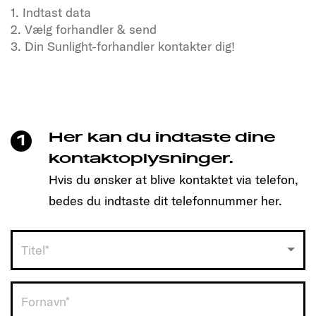
1. Indtast data
2. Vælg forhandler & send
3. Din Sunlight-forhandler kontakter dig!
Tørster du efter frihed og eventyr?
Også i vores SUNLIGHT-kammerater!
Klik blot for at lave en aftale, og find den model, der
passer til dig!
Her kan du indtaste dine
1
Så enkelt er det:
kontaktoplysninger.
Hvis du ønsker at blive kontaktet via telefon,
1. Indtast data
bedes du indtaste dit telefonnummer her.
2. Vælg forhandler & send
3. Din Sunlight-forhandler kontakter dig!
Titel*