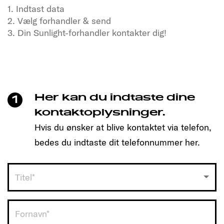
1. Indtast data
2. Vælg forhandler & send
3. Din Sunlight-forhandler kontakter dig!
Tørster du efter frihed og eventyr?
Også i vores SUNLIGHT-kammerater!
Klik blot for at lave en aftale, og find den model, der
passer til dig!
Her kan du indtaste dine
1
Så enkelt er det:
kontaktoplysninger.
Hvis du ønsker at blive kontaktet via telefon,
1. Indtast data
bedes du indtaste dit telefonnummer her.
2. Vælg forhandler & send
3. Din Sunlight-forhandler kontakter dig!
Titel*