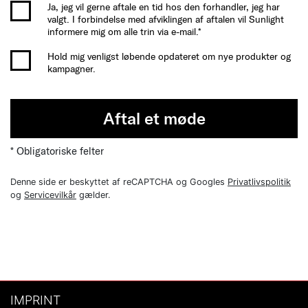
Ja, jeg vil gerne aftale en tid hos den forhandler, jeg har
valgt. I forbindelse med afviklingen af aftalen vil Sunlight
informere mig om alle trin via e-mail.*
Hold mig venligst løbende opdateret om nye produkter og
kampagner.
Aftal et møde
* Obligatoriske felter
Denne side er beskyttet af reCAPTCHA og Googles
Privatlivspolitik
og
Servicevilkår
gælder.
IMPRINT