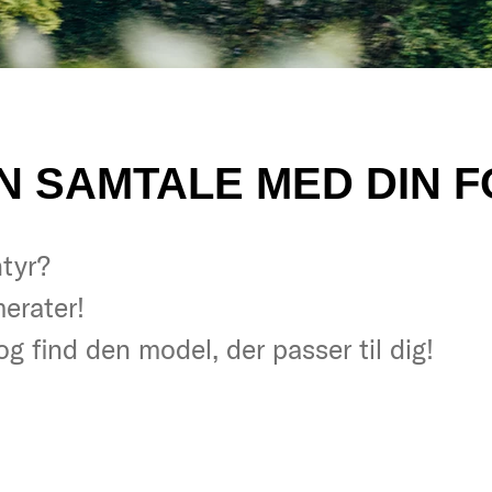
 EN SAMTALE MED DIN
ntyr?
ntyr?
erater!
erater!
 og find den model, der passer til dig!
 og find den model, der passer til dig!