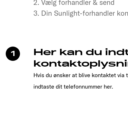
2. Vælg forhandler & send
2. Vælg forhandler & send
3. Din Sunlight-forhandler kon
3. Din Sunlight-forhandler kon
Her kan du ind
1
kontaktoplysni
Hvis du ønsker at blive kontaktet via 
indtaste dit telefonnummer her.