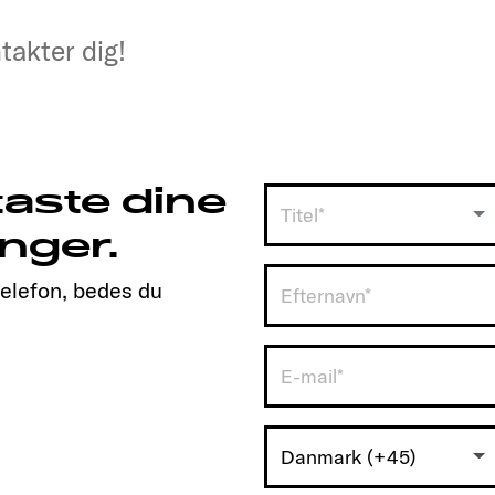
takter dig!
takter dig!
taste dine
Titel*
nger.
telefon, bedes du
Danmark (+45)