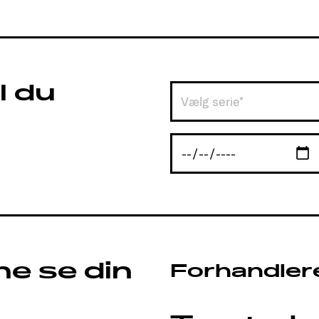
l du
Vælg serie*
ne se din
Forhandler