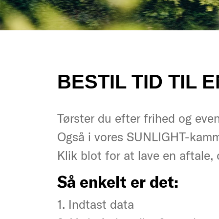
BESTIL TID TIL
Tørster du efter frihed og eve
Tørster du efter frihed og eve
Også i vores SUNLIGHT-kamm
Også i vores SUNLIGHT-kamm
Klik blot for at lave en aftale,
Klik blot for at lave en aftale,
Så enkelt er det:
Så enkelt er det:
1. Indtast data
1. Indtast data