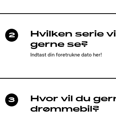
Hvilken serie vi
2
gerne se?
Indtast din foretrukne dato her!
Hvor vil du ger
3
drømmebil?