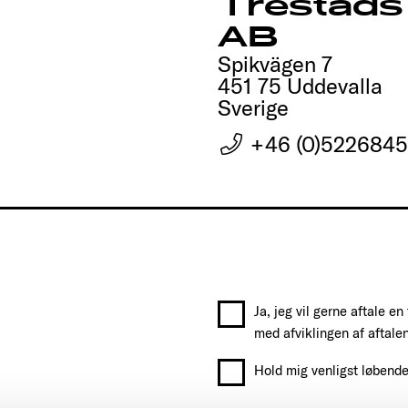
Trestads 
AB
Spikvägen 7
451 75 Uddevalla
Sverige
+46 (0)522684
Ja, jeg vil gerne aftale en
med afviklingen af aftalen
Hold mig venligst løbend