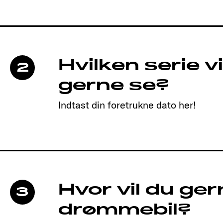
Hvilken serie vi
2
gerne se?
Indtast din foretrukne dato her!
Hvor vil du ger
3
drømmebil?