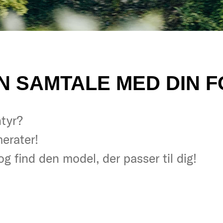
 EN SAMTALE MED DIN
ntyr?
ntyr?
erater!
erater!
 og find den model, der passer til dig!
 og find den model, der passer til dig!