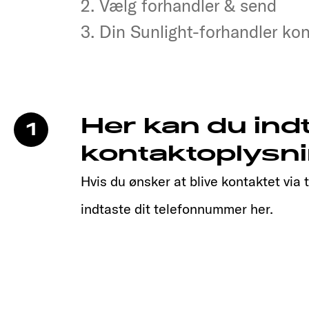
2. Vælg forhandler & send
2. Vælg forhandler & send
3. Din Sunlight-forhandler kon
3. Din Sunlight-forhandler kon
Her kan du ind
1
kontaktoplysni
Hvis du ønsker at blive kontaktet via 
indtaste dit telefonnummer her.