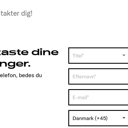
takter dig!
takter dig!
taste dine
Titel*
nger.
telefon, bedes du
Danmark (+45)