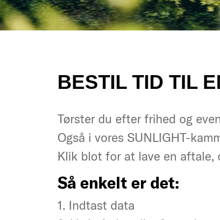
BESTIL TID TIL
Tørster du efter frihed og eve
Tørster du efter frihed og eve
Også i vores SUNLIGHT-kamm
Også i vores SUNLIGHT-kamm
Klik blot for at lave en aftale,
Klik blot for at lave en aftale,
Så enkelt er det:
Så enkelt er det:
1. Indtast data
1. Indtast data