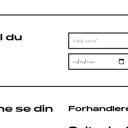
l du
Vælg serie*
ne se din
Forhandler