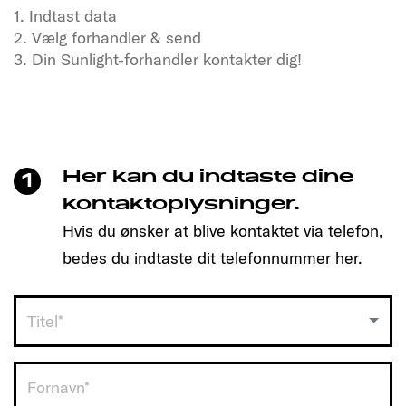
1. Indtast data
2. Vælg forhandler & send
3. Din Sunlight-forhandler kontakter dig!
Tørster du efter frihed og eventyr?
Også i vores SUNLIGHT-kammerater!
Klik blot for at lave en aftale, og find den model, der
passer til dig!
Her kan du indtaste dine
1
Så enkelt er det:
kontaktoplysninger.
Hvis du ønsker at blive kontaktet via telefon,
1. Indtast data
bedes du indtaste dit telefonnummer her.
2. Vælg forhandler & send
3. Din Sunlight-forhandler kontakter dig!
Titel*