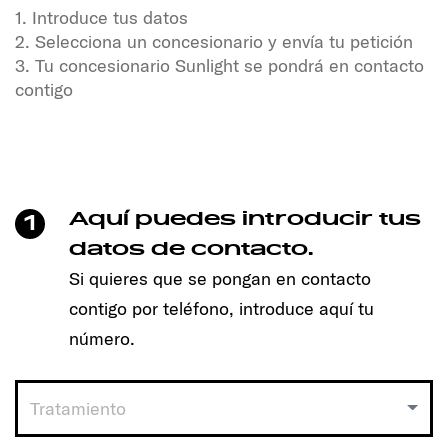
1. Introduce tus datos
2. Selecciona un concesionario y envía tu petición
3. Tu concesionario Sunlight se pondrá en contacto
contigo
¿Quieres disfrutar de la libertad y la aventura?
¡Nuestros vehículos SUNLIGHT te están esperando!
Sólo tienes que hacer un clic para concertar cita y
encontrar el modelo adecuado para ti.
Aquí puedes introducir tus
1
Funciona así:
datos de contacto.
Si quieres que se pongan en contacto
1. Introduce tus datos
contigo por teléfono, introduce aquí tu
2. Selecciona un concesionario y envía tu petición
3. Tu concesionario Sunlight se pondrá en contacto
número.
contigo
Tratamiento