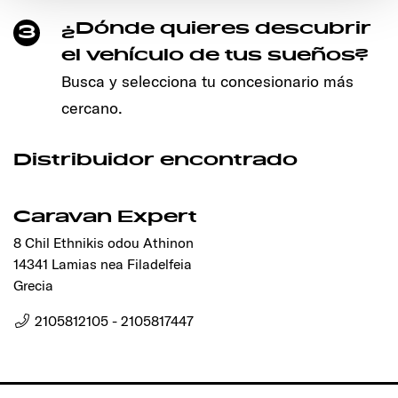
den störungsfreien Betrieb der Webseite und die
Ermöglichung der Seitennavigation erforderlich sind.
¿Dónde quieres descubrir
3
el vehículo de tus sueños?
Busca y selecciona tu concesionario más
cercano.
Distribuidor encontrado
Caravan Expert
8 Chil Ethnikis odou Athinon
14341 Lamias nea Filadelfeia
Grecia
2105812105 - 2105817447