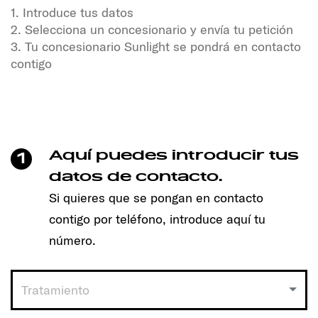
1. Introduce tus datos
2. Selecciona un concesionario y envía tu petición
3. Tu concesionario Sunlight se pondrá en contacto
contigo
¿Quieres disfrutar de la libertad y la aventura?
¡Nuestros vehículos SUNLIGHT te están esperando!
Sólo tienes que hacer un clic para concertar cita y
encontrar el modelo adecuado para ti.
Aquí puedes introducir tus
1
Funciona así:
datos de contacto.
Si quieres que se pongan en contacto
1. Introduce tus datos
contigo por teléfono, introduce aquí tu
2. Selecciona un concesionario y envía tu petición
3. Tu concesionario Sunlight se pondrá en contacto
número.
contigo
Tratamiento