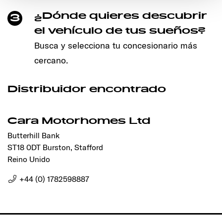
den störungsfreien Betrieb der Webseite und die
Ermöglichung der Seitennavigation erforderlich sind.
¿Dónde quieres descubrir
3
el vehículo de tus sueños?
Busca y selecciona tu concesionario más
cercano.
Distribuidor encontrado
Cara Motorhomes Ltd
Butterhill Bank
ST18 0DT Burston, Stafford
Reino Unido
+44 (0) 1782598887