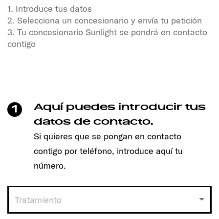
1. Introduce tus datos
2. Selecciona un concesionario y envía tu petición
3. Tu concesionario Sunlight se pondrá en contacto
contigo
¿Quieres disfrutar de la libertad y la aventura?
¡Nuestros vehículos SUNLIGHT te están esperando!
Sólo tienes que hacer un clic para concertar cita y
encontrar el modelo adecuado para ti.
Aquí puedes introducir tus
1
Funciona así:
datos de contacto.
Si quieres que se pongan en contacto
1. Introduce tus datos
contigo por teléfono, introduce aquí tu
2. Selecciona un concesionario y envía tu petición
3. Tu concesionario Sunlight se pondrá en contacto
número.
contigo
Tratamiento