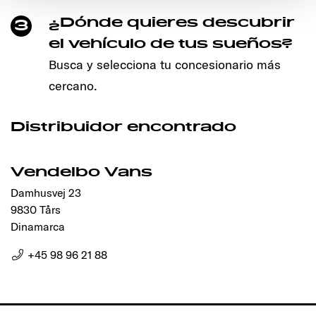
den störungsfreien Betrieb der Webseite und die
Ermöglichung der Seitennavigation erforderlich sind.
¿Dónde quieres descubrir
3
el vehículo de tus sueños?
Busca y selecciona tu concesionario más
cercano.
Distribuidor encontrado
Vendelbo Vans
Damhusvej 23
9830 Tårs
Dinamarca
+45 98 96 21 88