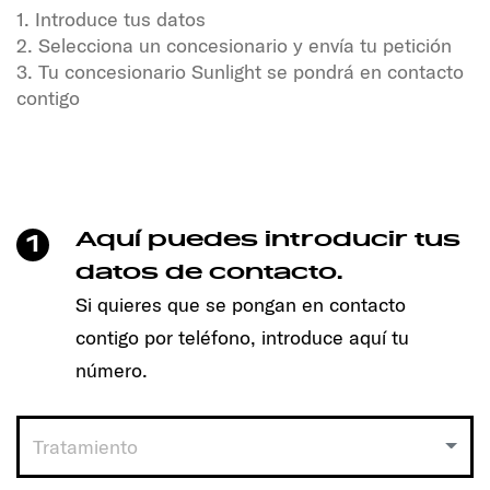
1. Introduce tus datos
2. Selecciona un concesionario y envía tu petición
3. Tu concesionario Sunlight se pondrá en contacto
contigo
¿Quieres disfrutar de la libertad y la aventura?
¡Nuestros vehículos SUNLIGHT te están esperando!
Sólo tienes que hacer un clic para concertar cita y
encontrar el modelo adecuado para ti.
Aquí puedes introducir tus
1
Funciona así:
datos de contacto.
Si quieres que se pongan en contacto
1. Introduce tus datos
contigo por teléfono, introduce aquí tu
2. Selecciona un concesionario y envía tu petición
3. Tu concesionario Sunlight se pondrá en contacto
número.
contigo
Tratamiento