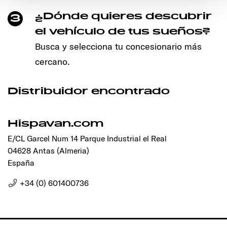
den störungsfreien Betrieb der Webseite und die
Ermöglichung der Seitennavigation erforderlich sind.
¿Dónde quieres descubrir
3
el vehículo de tus sueños?
Busca y selecciona tu concesionario más
cercano.
Distribuidor encontrado
Hispavan.com
E/CL Garcel Num 14 Parque Industrial el Real
04628 Antas (Almeria)
España
+34 (0) 601400736