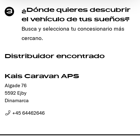
den störungsfreien Betrieb der Webseite und die
Ermöglichung der Seitennavigation erforderlich sind.
¿Dónde quieres descubrir
3
el vehículo de tus sueños?
Busca y selecciona tu concesionario más
cercano.
Distribuidor encontrado
Kais Caravan APS
Algade 76
5592 Ejby
Dinamarca
+45 64462646