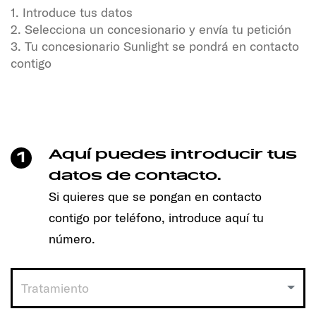
1. Introduce tus datos
2. Selecciona un concesionario y envía tu petición
3. Tu concesionario Sunlight se pondrá en contacto
contigo
¿Quieres disfrutar de la libertad y la aventura?
¡Nuestros vehículos SUNLIGHT te están esperando!
Sólo tienes que hacer un clic para concertar cita y
encontrar el modelo adecuado para ti.
Aquí puedes introducir tus
1
Funciona así:
datos de contacto.
Si quieres que se pongan en contacto
1. Introduce tus datos
contigo por teléfono, introduce aquí tu
2. Selecciona un concesionario y envía tu petición
3. Tu concesionario Sunlight se pondrá en contacto
número.
contigo
Tratamiento