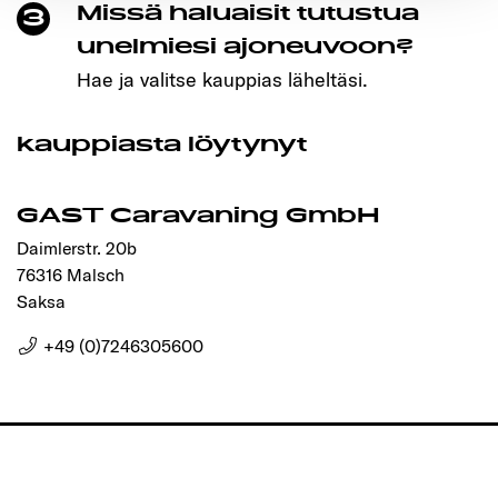
Missä haluaisit tutustua
3
Ermöglichung der Seitennavigation erforderlich sind.
unelmiesi ajoneuvoon?
Hae ja valitse kauppias läheltäsi.
kauppiasta löytynyt
GAST Caravaning GmbH
Daimlerstr. 20b
76316 Malsch
Saksa
+49 (0)7246305600