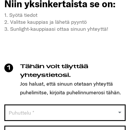
Niin yksinkertaista se on:
1. Syötä tiedot
2. Valitse kauppias ja lähetä pyyntö
3. Sunlight-kauppiaasi ottaa sinuun yhteyttä!
Kaipaatko vapautta ja seikkailuja?
Meidän SUNLIGHT-ajoneuvomme myös!
Varaa helposti aika yhdellä klikkauksella ja löydä
itsellesi sopiva malli!
Tähän voit täyttää
1
Niin yksinkertaista se on:
yhteystietosi.
Jos haluat, että sinuun otetaan yhteyttä
1. Syötä tiedot
puhelimitse, kirjoita puhelinnumerosi tähän.
2. Valitse kauppias ja lähetä pyyntö
3. Sunlight-kauppiaasi ottaa sinuun yhteyttä!
Puhuttelu *