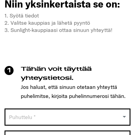
Niin yksinkertaista se on:
1. Syötä tiedot
2. Valitse kauppias ja lähetä pyyntö
3. Sunlight-kauppiaasi ottaa sinuun yhteyttä!
Kaipaatko vapautta ja seikkailuja?
Meidän SUNLIGHT-ajoneuvomme myös!
Varaa helposti aika yhdellä klikkauksella ja löydä
itsellesi sopiva malli!
Tähän voit täyttää
1
Niin yksinkertaista se on:
yhteystietosi.
Jos haluat, että sinuun otetaan yhteyttä
1. Syötä tiedot
puhelimitse, kirjoita puhelinnumerosi tähän.
2. Valitse kauppias ja lähetä pyyntö
3. Sunlight-kauppiaasi ottaa sinuun yhteyttä!
Puhuttelu *